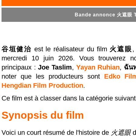
Bande annonce 火遮眼 Tr
谷垣健治
est le réalisateur du film
火遮眼
,
mercredi 10 juin 2026. Vous trouverez n
principaux :
Joe Taslim
,
Yayan Ruhian
,
ฉัน
noter que les producteurs sont
Edko Fil
Hengdian Film Production
.
Ce film est à classer dans la catégorie suivant
Synopsis du film
Voici un court résumé de l'histoire de
火遮眼
d