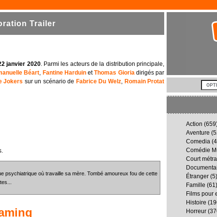
ation Trailer
22 janvier 2020
. Parmi les acteurs de la distribution principale,
anuelle Béart
,
Fantine Harduin
et
Thomas Gioria
dirigés par
e Jokers
sur un scénario de
Fabrice Du Welz
,
Romain Protat
Action
(659
Aventure
(5
Comedia
(4
Comédie Mu
s.
Court métr
Documenta
nique psychiatrique où travaille sa mère. Tombé amoureux fou de cette
Étranger
(5
tes...
Famille
(61
Films pour 
Histoire
(19
eaming
Horreur
(37