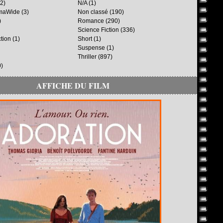
2)
N/A
(1)
maWide
(3)
Non classé
(190)
)
Romance
(290)
Science Fiction
(336)
ction
(1)
Short
(1)
Suspense
(1)
Thriller
(897)
)
AFFICHE DU FILM