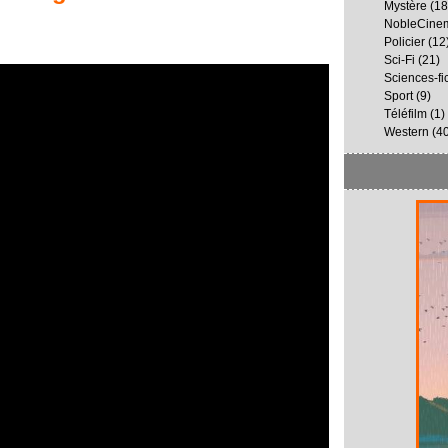
Mystère
(18
NobleCine
Policier
(12
Sci-Fi
(21)
Sciences-fi
Sport
(9)
Téléfilm
(1)
Western
(40