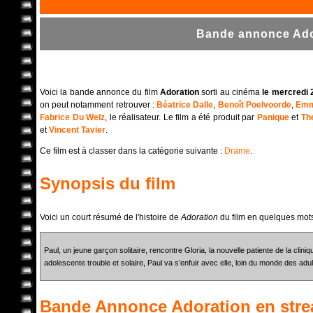
Bande annonce Ador
Voici la bande annonce du film
Adoration
sorti au cinéma
le mercredi 
on peut notamment retrouver :
Béatrice Dalle
,
Benoît Poelvoorde
,
Emm
Fabrice Du Welz
, le réalisateur. Le film a été produit par
Panique
et
Th
et
Vincent Tavier
.
Ce film est à classer dans la catégorie suivante :
Drame
.
Synopsis du film
Voici un court résumé de l'histoire de
Adoration
du film en quelques mot
Paul, un jeune garçon solitaire, rencontre Gloria, la nouvelle patiente de la cli
adolescente trouble et solaire, Paul va s’enfuir avec elle, loin du monde des adul
Bande Annonce
Adoration
en str