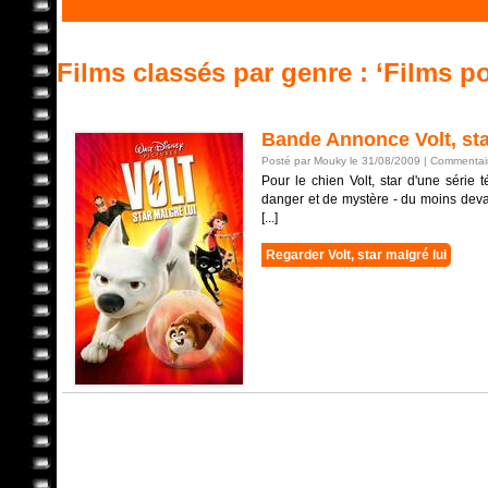
Films classés par genre : ‘Films p
Bande Annonce Volt, sta
Posté par Mouky le 31/08/2009 |
Commentair
Pour le chien Volt, star d'une série 
danger et de mystère - du moins devan
[...]
Regarder Volt, star malgré lui