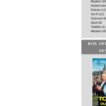
Mystère
(18
NobleCine
Policier
(12
Sci-Fi
(21)
Sciences-fi
Sport
(9)
Téléfilm
(1)
Western
(40
BOX OF
SE