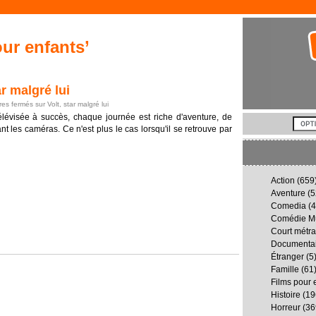
our enfants’
r malgré lui
es fermés
sur Volt, star malgré lui
télévisée à succès, chaque journée est riche d'aventure, de
t les caméras. Ce n'est plus le cas lorsqu'il se retrouve par
Action
(659
Aventure
(5
Comedia
(4
Comédie Mu
Court métr
Documenta
Étranger
(5
Famille
(61
Films pour 
Histoire
(19
Horreur
(36