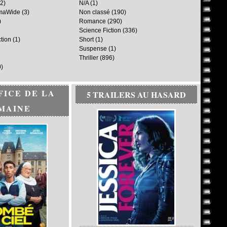
2)
N/A
(1)
maWide
(3)
Non classé
(190)
)
Romance
(290)
Science Fiction
(336)
ction
(1)
Short
(1)
Suspense
(1)
Thriller
(896)
)
FICE DE LA
5 TRAILERS AU HASARD
MAINE