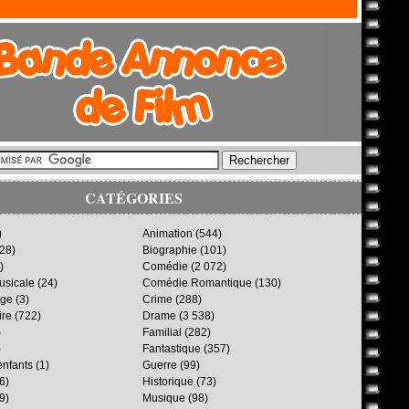
CATÉGORIES
)
Animation
(544)
28)
Biographie
(101)
)
Comédie
(2 072)
sicale
(24)
Comédie Romantique
(130)
age
(3)
Crime
(288)
ire
(722)
Drame
(3 538)
)
Familial
(282)
)
Fantastique
(357)
enfants
(1)
Guerre
(99)
6)
Historique
(73)
9)
Musique
(98)