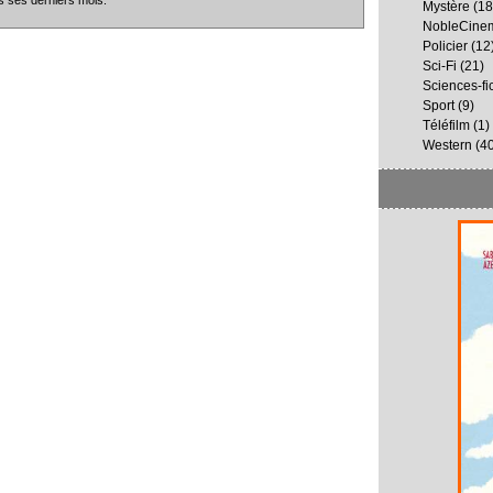
Mystère
(18
NobleCine
Policier
(12
Sci-Fi
(21)
Sciences-fi
Sport
(9)
Téléfilm
(1)
Western
(40