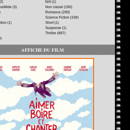
2)
N/A
(1)
maWide
(3)
Non classé
(190)
)
Romance
(290)
Science Fiction
(336)
ction
(1)
Short
(1)
Suspense
(1)
Thriller
(897)
)
AFFICHE DU FILM