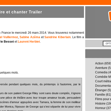
e et chanter Trailer
 en France le mercredi 26 mars 2014. Vous trouverez notamment
el Vuillermoz
,
Sabine Azéma
et
Sandrine Kiberlain
. Le film a
ie Besset
et
Laurent Herbiet
.
Action
(659
Aventure
(5
Comedia
(4
quelques mots.
Comédie Mu
Court métr
versée pendant quelques mois, du printemps à l’automne, par le
Documenta
Étranger
(5
rs de son patient George Riley sont sans doute comptés, il ignore
Famille
(61
 une pièce de théâtre avec leur troupe amateur locale, persuadent
Films pour 
es scènes d’amour appuyées avec Tamara, la femme de son meilleur
Histoire
(19
ader Monica, l’épouse de George qui s’est séparée de lui pour vivre
Horreur
(37
s ses derniers mois.