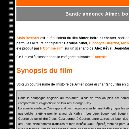
Bande annonce Aimer, boir
Alain Resnais
est le réalisateur du film
Aimer, boire et chanter
, sorti
parmi les acteurs principaux :
Caroline Sihol
,
Hippolyte Girardot
,
Mich
été produit par
F Comme Film
sur un scénario de
Alex Réval
,
Jean-Mar
Ce film est à classer dans la catégorie suivante :
Comédie
.
Synopsis du film
Voici un court résumé de l'histoire de
Aimer, boire et chanter
du film en 
Dans la campagne anglaise du Yorkshire, la vie de trois couples est boule
comportement énigmatique de leur ami George Riley.
Lorsque le médecin Colin apprend par mégarde à sa femme Kathryn que les jou
que celui-ci a été le premier amour de Kathryn. Les deux époux, qui répètent
George de se joindre à eux. Cela permet à George, entre autres, de jouer d
ami Jack, riche homme d’affaires et mari infidèle. Jack, éploré, tente de persu
avec le fermier Simeon, de revenir auprès de son mari pour l’accompagner dan