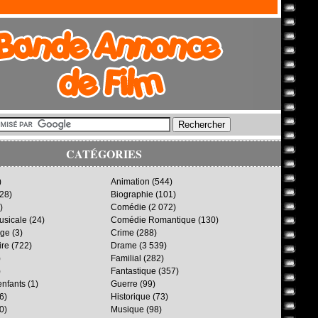
CATÉGORIES
)
Animation
(544)
28)
Biographie
(101)
)
Comédie
(2 072)
sicale
(24)
Comédie Romantique
(130)
age
(3)
Crime
(288)
ire
(722)
Drame
(3 539)
)
Familial
(282)
)
Fantastique
(357)
enfants
(1)
Guerre
(99)
6)
Historique
(73)
0)
Musique
(98)