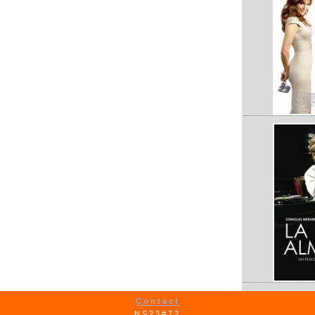
Contact
NS23#72