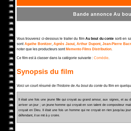
Bande annonce Au bout
Vous trouverez ci-dessous le trailer du film
Au bout du conte
sorti en s
sont
Agathe Bonitzer
,
Agnès Jaoui
,
Arthur Dupont
,
Jean-Pierre Bacr
noter que les producteurs sont
Memento Films Distribution
.
Ce film est à classer dans la catégorie suivante :
Comédie
.
Synopsis du film
Voici un court résumé de l'histoire de
Au bout du conte
du film en quelqu
Il était une fois une jeune fille qui croyait au grand amour, aux signes, et au
arriver un jour ; un jeune homme qui croyait en son talent de compositeur mais n
croyait en Dieu. Il était une fois un homme qui ne croyait en rien jusqu’au jo
défendant, il se mit à y croire.