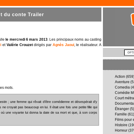
 du conte Trailer
alle
le mercredi 6 mars 2013
. Les principaux noms au casting
i
et
Valérie Crouzet
dirigés par
Agnès Jaoui
, le réalisateur. A
Action
(659
Aventure
(5
Comedia
(4
es mots.
Comédie Mu
Court métr
 destin ; une femme qui rêvait d’être comédienne et désespérait d’y
Documenta
e croyait pas beaucoup en lui. Il était une fois une petite fille qui
Étranger
(5
ur où une voyante lui donna la date de sa mort et que, à son corps
Famille
(61
Films pour 
Histoire
(19
Horreur
(37