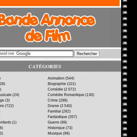
CATÉGORIES
)
Animation
(544)
28)
Biographie
(101)
)
Comédie
(2 072)
sicale
(24)
Comédie Romantique
(130)
age
(3)
Crime
(288)
ire
(722)
Drame
(3 540)
)
Familial
(282)
)
Fantastique
(357)
enfants
(1)
Guerre
(99)
6)
Historique
(73)
0)
Musique
(98)