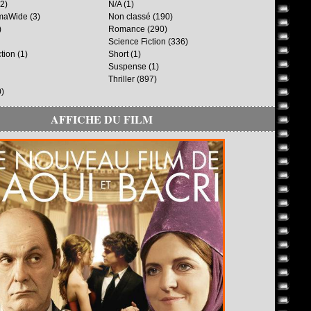
2)
N/A
(1)
maWide
(3)
Non classé
(190)
)
Romance
(290)
Science Fiction
(336)
ction
(1)
Short
(1)
Suspense
(1)
Thriller
(897)
)
AFFICHE DU FILM