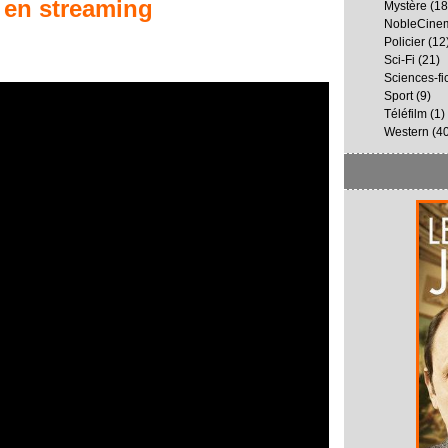
en streaming
Mystère
(18
NobleCine
Policier
(12
Sci-Fi
(21)
Sciences-fi
Sport
(9)
Téléfilm
(1)
Western
(40