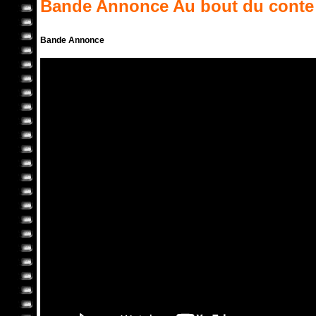
Bande Annonce
Au bout du conte
Bande Annonce