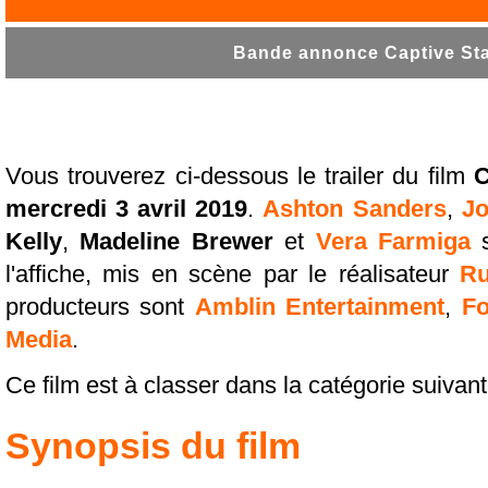
Bande annonce Captive Stat
Vous trouverez ci-dessous le trailer du film
C
mercredi 3 avril 2019
.
Ashton Sanders
,
J
Kelly
,
Madeline Brewer
et
Vera Farmiga
s
l'affiche, mis en scène par le réalisateur
Ru
producteurs sont
Amblin Entertainment
,
Fo
Media
.
Ce film est à classer dans la catégorie suivan
Synopsis du film