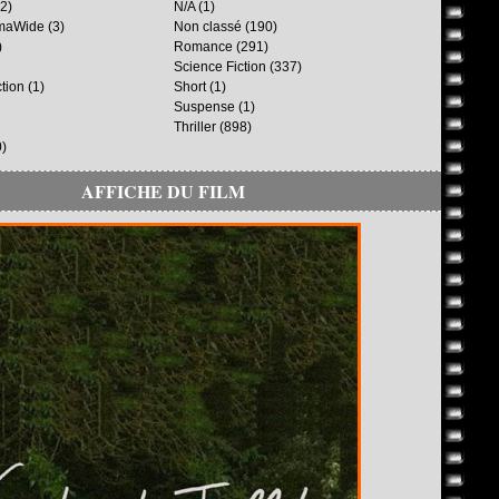
2)
N/A
(1)
maWide
(3)
Non classé
(190)
)
Romance
(291)
Science Fiction
(337)
ction
(1)
Short
(1)
Suspense
(1)
Thriller
(898)
)
AFFICHE DU FILM