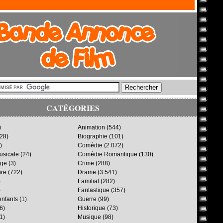
CATÉGORIES
)
Animation
(544)
28)
Biographie
(101)
)
Comédie
(2 072)
sicale
(24)
Comédie Romantique
(130)
age
(3)
Crime
(288)
ire
(722)
Drame
(3 541)
)
Familial
(282)
)
Fantastique
(357)
enfants
(1)
Guerre
(99)
6)
Historique
(73)
1)
Musique
(98)