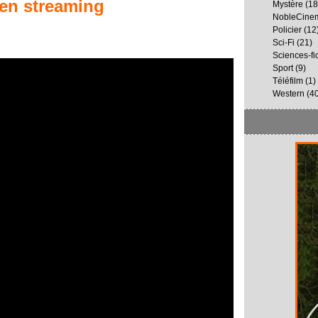
en streaming
Mystère
(18
NobleCine
Policier
(12
Sci-Fi
(21)
Sciences-fi
Sport
(9)
Téléfilm
(1)
Western
(40