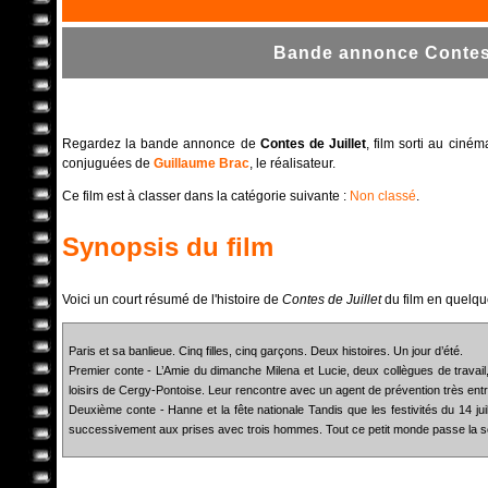
Bande annonce Contes d
Regardez la bande annonce de
Contes de Juillet
, film sorti au ciné
conjuguées de
Guillaume Brac
, le réalisateur.
Ce film est à classer dans la catégorie suivante :
Non classé
.
Synopsis du film
Voici un court résumé de l'histoire de
Contes de Juillet
du film en quelqu
Paris et sa banlieue. Cinq filles, cinq garçons. Deux histoires. Un jour d’été.
Premier conte - L’Amie du dimanche Milena et Lucie, deux collègues de travail, p
loisirs de Cergy-Pontoise. Leur rencontre avec un agent de prévention très entr
Deuxième conte - Hanne et la fête nationale Tandis que les festivités du 14 jui
successivement aux prises avec trois hommes. Tout ce petit monde passe la soi