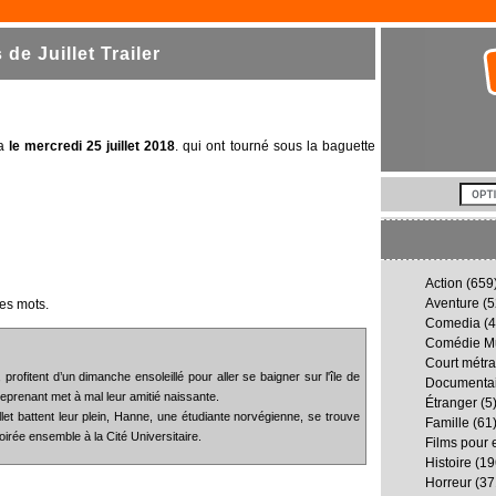
e Juillet Trailer
ma
le mercredi 25 juillet 2018
. qui ont tourné sous la baguette
Action
(659
Aventure
(5
es mots.
Comedia
(4
Comédie Mu
Court métr
rofitent d’un dimanche ensoleillé pour aller se baigner sur l'île de
Documenta
eprenant met à mal leur amitié naissante.
Étranger
(5
llet battent leur plein, Hanne, une étudiante norvégienne, se trouve
Famille
(61
rée ensemble à la Cité Universitaire.
Films pour 
Histoire
(19
Horreur
(37