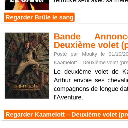
retrouve seul avec sa mère e
Regarder Brûle le sang
Bande Annonc
Deuxième volet (p
Posté par Mouky le 01/10/
Kaamelott – Deuxième volet (pre
Le deuxième volet de Ka
Arthur envoie ses cheval
compagnons de longue dat
l’Aventure.
Regarder Kaamelott – Deuxième volet (pre