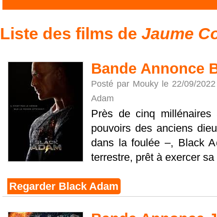
Liste des films de
Jaume Col
Bande Annonce 
Posté par Mouky le 22/09/2022
Adam
Près de cinq millénaires 
pouvoirs des anciens dieu
dans la foulée –, Black 
terrestre, prêt à exercer sa 
Regarder Black Adam