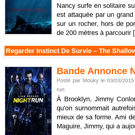
Nancy surfe en solitaire su
est attaquée par un grand 
sur un rocher, hors de po
de 200 mètres à parcourir [.
Regarder Instinct De Survie – The Shallo
Bande Annonce N
Posté par Mouky le 03/03/2015
run
À Brooklyn, Jimmy Conlon
qu'on surnommait autrefoi
mieux de sa forme. Ami d
Maguire, Jimmy, qui a aujour