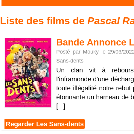
Liste des films de
Pascal R
Bande Annonce L
Posté par Mouky le 29/03/202
Sans-dents
Un clan vit à rebours 
l'inframonde d'une décharge
toute illégalité notre reb
étonnante un hameau de bri
[...]
Regarder Les Sans-dents