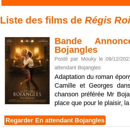
Liste des films de
Régis Ro
Bande Annonc
Bojangles
Posté par Mouky le 09/12/20
attendant Bojangles
Adaptation du roman épony
Camille et Georges dans
chanson préférée Mr Bojan
place que pour le plaisir, la 
Regarder En attendant Bojangles