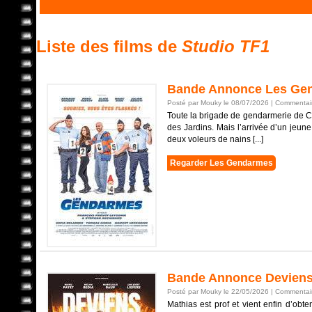
Liste des films de
Studio TF1
Bande Annonce Les Ge
Posté par Mouky le 08/07/2026 |
Commentair
Toute la brigade de gendarmerie de C
des Jardins. Mais l’arrivée d’un jeune
deux voleurs de nains [...]
Regarder Les Gendarmes
Bande Annonce Deviens
Posté par Mouky le 22/05/2026 |
Commentair
Mathias est prof et vient enfin d’obte