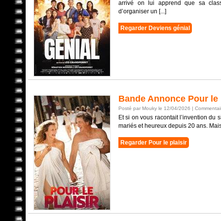
arrivé on lui apprend que sa classe
d’organiser un [...]
Regarder Deviens génial
Bande Annonce Pour le p
Posté par Mouky le 12/04/2026 |
Commentair
Et si on vous racontait l’invention du
mariés et heureux depuis 20 ans. Mais u
Regarder Pour le plaisir