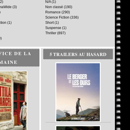
2)
N/A
(1)
maWide
(3)
Non classé
(190)
)
Romance
(290)
Science Fiction
(336)
ction
(1)
Short
(1)
Suspense
(1)
Thriller
(897)
)
FICE DE LA
5 TRAILERS AU HASARD
MAINE