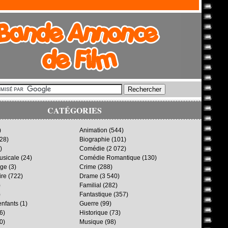
CATÉGORIES
)
Animation
(544)
28)
Biographie
(101)
)
Comédie
(2 072)
sicale
(24)
Comédie Romantique
(130)
age
(3)
Crime
(288)
ire
(722)
Drame
(3 540)
)
Familial
(282)
)
Fantastique
(357)
enfants
(1)
Guerre
(99)
6)
Historique
(73)
0)
Musique
(98)