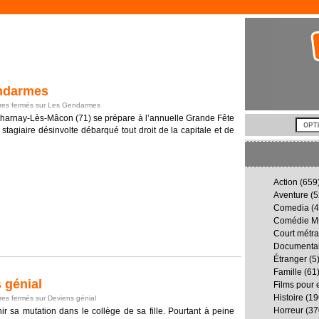
ndarmes
es fermés
sur Les Gendarmes
harnay-Lès-Mâcon (71) se prépare à l’annuelle Grande Fête
 stagiaire désinvolte débarqué tout droit de la capitale et de
Action
(659
Aventure
(5
Comedia
(4
Comédie Mu
Court métr
Documenta
Étranger
(5
Famille
(61
 génial
Films pour 
Histoire
(19
es fermés
sur Deviens génial
Horreur
(37
nir sa mutation dans le collège de sa fille. Pourtant à peine