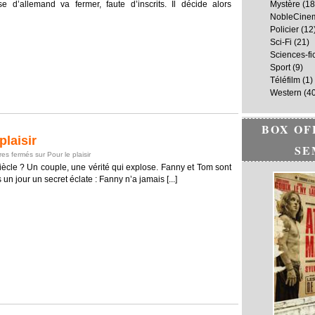
 d’allemand va fermer, faute d’inscrits. Il décide alors
Mystère
(18
NobleCine
Policier
(12
Sci-Fi
(21)
Sciences-fi
Sport
(9)
Téléfilm
(1)
Western
(40
BOX OF
laisir
SE
es fermés
sur Pour le plaisir
 siècle ? Un couple, une vérité qui explose. Fanny et Tom sont
n jour un secret éclate : Fanny n’a jamais [...]