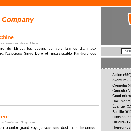
y Company
Chine
es fermés
sur Nés en Chine
re du Milieu, les destins de trois familles d'animaux
x, l'astucieux Singe Doré et l'insaisissable Panthère des
Action
(659
Aventure
(5
Comedia
(4
Comédie Mu
Court métr
Documenta
Étranger
(5
Famille
(61
reur
Films pour 
Histoire
(19
es fermés
sur L’Empereur
Horreur
(37
n premier grand voyage vers une destination inconnue,