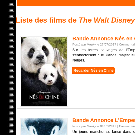
Liste des films de
The Walt Disne
Bande Annonce Nés en 
Posté par Mouky le 27/07/2017 |
Commentair
Sur les terres sauvages de l'Empi
s'entrecroisent : le Panda majestueu
Neiges.
Regarder Nés en Chine
Bande Annonce L’Empe
Posté par Mouky le 04/02/2017 |
Commentair
Un jeune manchot se lance dans so