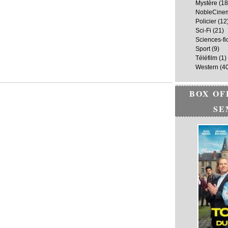
Mystère
(18
NobleCine
Policier
(12
Sci-Fi
(21)
Sciences-fi
Sport
(9)
Téléfilm
(1)
Western
(40
BOX OF
SE