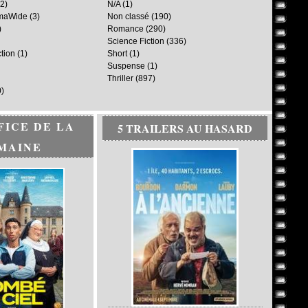
2)
N/A
(1)
maWide
(3)
Non classé
(190)
)
Romance
(290)
Science Fiction
(336)
ction
(1)
Short
(1)
Suspense
(1)
Thriller
(897)
)
FICE DE LA
5 TRAILERS AU HASARD
MAINE