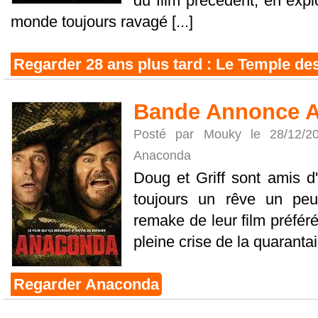
du film précédent, en exp
monde toujours ravagé [...]
Regarder 28 ans plus tard : Le Temple de
Bande Annonce 
Posté par Mouky le 28/12/
Anaconda
Doug et Griff sont amis d
toujours un rêve un peu 
remake de leur film préfér
pleine crise de la quarantain
Regarder Anaconda