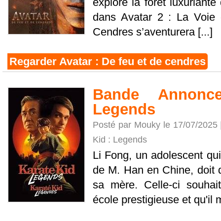
exploré la forêt luxuriant
dans Avatar 2 : La Voie 
Cendres s’aventurera [...]
Regarder Avatar : De feu et de cendres
Bande Annonc
Legends
Posté par Mouky le 17/07/2025
Kid : Legends
Li Fong, un adolescent qui
de M. Han en Chine, doit
sa mère. Celle-ci souhai
école prestigieuse et qu'il m