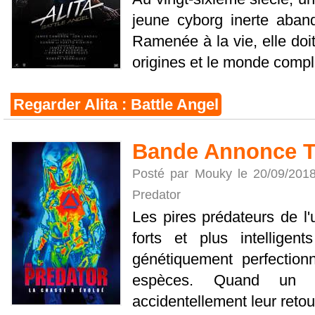
jeune cyborg inerte aba
Ramenée à la vie, elle doi
origines et le monde comple
Regarder Alita : Battle Angel
Bande Annonce T
Posté par Mouky le 20/09/201
Predator
Les pires prédateurs de l'
forts et plus intelligen
génétiquement perfection
espèces. Quand un j
accidentellement leur retour 