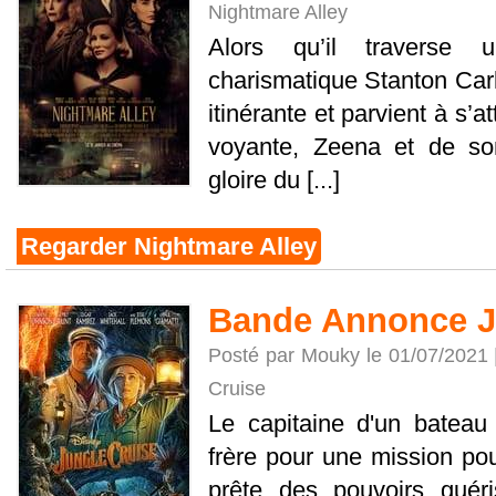
Nightmare Alley
Alors qu’il traverse
charismatique Stanton Carl
itinérante et parvient à s’a
voyante, Zeena et de so
gloire du [...]
Regarder Nightmare Alley
Bande Annonce J
Posté par Mouky le 01/07/2021
Cruise
Le capitaine d'un batea
frère pour une mission pou
prête des pouvoirs guér