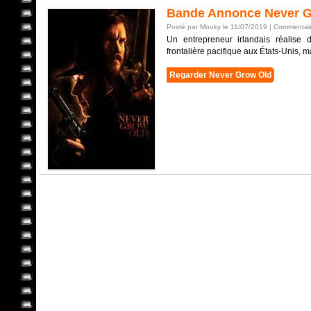
Bande Annonce Never G
Posté par Mouky le 11/07/2019 |
Commentair
Un entrepreneur irlandais réalise d
frontalière pacifique aux États-Unis, 
Regarder Never Grow Old