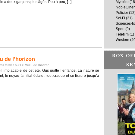
 elle a deux garçons plus âgés. Peu à peu, [...]
Mystère
(18
NobleCine
Policier
(12
Sci-Fi
(21)
Sciences-fi
Sport
(9)
Téléfilm
(1)
Western
(40
BOX OF
 de l’horizon
SE
es fermés
sur Le Milieu de l’horizon
l implacable de cet été, Gus quitte l’enfance. La nature se
, le noyau familial éclate : tout craque et se fissure jusqu’à