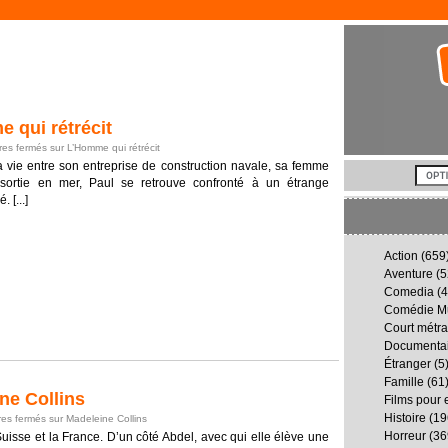
qui rétrécit
es fermés
sur L’Homme qui rétrécit
 vie entre son entreprise de construction navale, sa femme
e sortie en mer, Paul se retrouve confronté à un étrange
[...]
Action
(659
Aventure
(5
Comedia
(4
Comédie Mu
Court métr
Documenta
Étranger
(5
Famille
(61
e Collins
Films pour 
Histoire
(19
es fermés
sur Madeleine Collins
Horreur
(36
uisse et la France. D’un côté Abdel, avec qui elle élève une