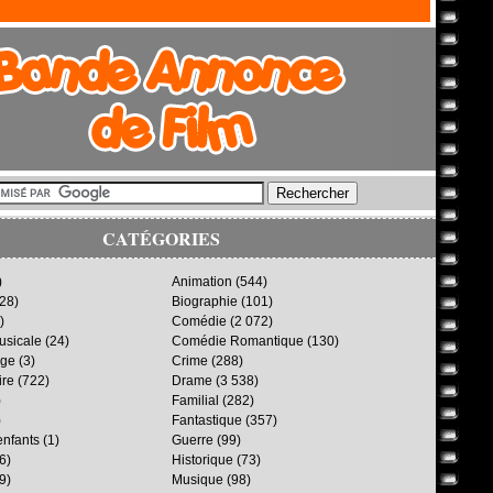
CATÉGORIES
)
Animation
(544)
28)
Biographie
(101)
)
Comédie
(2 072)
sicale
(24)
Comédie Romantique
(130)
age
(3)
Crime
(288)
ire
(722)
Drame
(3 538)
)
Familial
(282)
)
Fantastique
(357)
enfants
(1)
Guerre
(99)
6)
Historique
(73)
9)
Musique
(98)