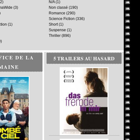
2)
N/A
(1)
maWide
(3)
Non classé
(190)
)
Romance
(290)
Science Fiction
(336)
ction
(1)
Short
(1)
Suspense
(1)
Thriller
(896)
)
FICE DE LA
5 TRAILERS AU HASARD
MAINE