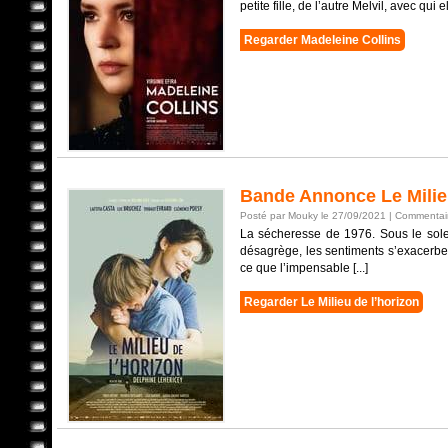
petite fille, de l’autre Melvil, avec qui
Regarder Madeleine Collins
Bande Annonce Le Milieu
Posté par Mouky le 27/09/2021 |
Commentair
La sécheresse de 1976. Sous le solei
désagrège, les sentiments s’exacerbent
ce que l’impensable [...]
Regarder Le Milieu de l’horizon