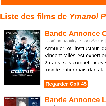
Liste des films de
Ymanol P
Bande Annonce C
Posté par Mouky le 28/12/2016 
Armurier et instructeur d
Vincent Milès est expert e
25 ans, ses compétences so
monde entier mais dans la p
Regarder Colt 45
Bande Annonce La