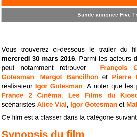
Bande annonce Five Tr
Vous trouverez ci-dessous le trailer du f
mercredi 30 mars 2016
. Parmi les acteurs d
peut notamment retrouver :
François C
Gotesman
,
Margot Bancilhon
et
Pierre 
réalisateur
Igor Gotesman
. A noter que les
France 2 Cinéma
,
Les Films du Kios
scénaristes
Alice Vial
,
Igor Gotesman
et
Mat
Ce film est à classer dans la catégorie suivan
Synopsis du film