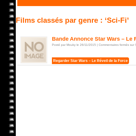
Films classés par genre : ‘Sci-Fi’
Bande Annonce Star Wars – Le R
Posté par Mouky le 26/11/2015 |
Commentaires fermés
sur 
Regarder Star Wars – Le Réveil de la Force