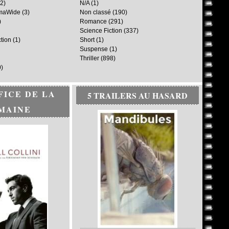
2)
N/A
(1)
maWide
(3)
Non classé
(190)
)
Romance
(291)
Science Fiction
(337)
ction
(1)
Short
(1)
Suspense
(1)
Thriller
(898)
)
FICE DE LA
5 TRAILERS AU HASARD
MAINE