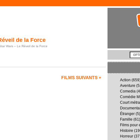
éveil de la Force
Star Wars – Le Réveil de la Force
FILMS SUIVANTS »
Action
(659
Aventure
(5
Comedia
(4
Comédie Mu
Court métr
Documenta
Étranger
(5
Famille
(61
Films pour 
Histoire
(19
Horreur
(37