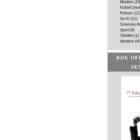
Mystère
(18
NobleCine
Policier
(12
Sci-Fi
(21)
Sciences-fi
Sport
(9)
Téléfilm
(1)
Western
(40
BOX OF
SE