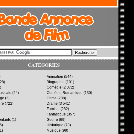
CATÉGORIES
)
Animation
(544)
28)
Biographie
(101)
)
Comédie
(2 072)
sicale
(24)
Comédie Romantique
(130)
age
(3)
Crime
(288)
ire
(722)
Drame
(3 541)
)
Familial
(282)
)
Fantastique
(357)
enfants
(1)
Guerre
(99)
6)
Historique
(73)
1)
Musique
(98)