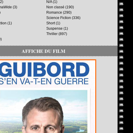
2)
N/A
(1)
maWide
(3)
Non classé
(190)
)
Romance
(290)
Science Fiction
(336)
ction
(1)
Short
(1)
Suspense
(1)
Thriller
(897)
)
AFFICHE DU FILM