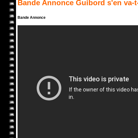
Bande Annonce
Guibord s'en va-t
Bande Annonce