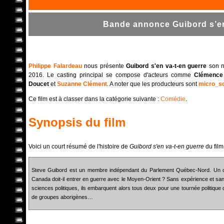
Bande annonce Guibord s’en 
Philippe Falardeau
nous présente
Guibord s'en va-t-en guerre
son no
2016. Le casting principal se compose d'acteurs comme
Clémence 
Doucet
et
Suzanne Clément
. A noter que les producteurs sont
micro_s
Ce film est à classer dans la catégorie suivante :
Comédie
.
Synopsis du film
Voici un court résumé de l'histoire de
Guibord s'en va-t-en guerre
du film
Steve Guibord est un membre indépendant du Parlement Québec-Nord. Un coup 
Canada doit-il entrer en guerre avec le Moyen-Orient ? Sans expérience et sans
sciences politiques, ils embarquent alors tous deux pour une tournée politique q
de groupes aborigènes…