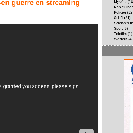
-en guerre
en streaming
Mystère
(18
NobleCine
Policier
(12
Sci-Fi
(21)
Sciences-fi
Sport
(9)
Téléfilm
(1)
Western
(40