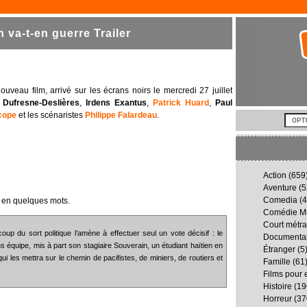
va-t-en guerre Trailer
uveau film, arrivé sur les écrans noirs le mercredi 27 juillet
Dufresne-Deslières
,
Irdens Exantus
,
Patrick Huard
,
Paul
cope
et les scénaristes
Philippe Falardeau
.
Action
(659
Aventure
(5
Comedia
(4
 en quelques mots.
Comédie Mu
Court métr
du sort politique l’amène à effectuer seul un vote décisif : le
Documenta
 équipe, mis à part son stagiaire Souverain, un étudiant haïtien en
Étranger
(5
ui les mettra sur le chemin de pacifistes, de miniers, de routiers et
Famille
(61
Films pour 
Histoire
(19
Horreur
(37