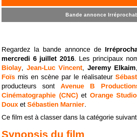
Bande annonce Irréprochabl
Regardez la bande annonce de
Irréproch
mercredi 6 juillet 2016
. Les principaux no
Biolay
,
Jean-Luc Vincent
,
Jeremy Elkaim
Foïs
mis en scène par le réalisateur
Sébast
producteurs sont
Avenue B Production
Cinématographie (CNC)
et
Orange Studio
Doux
et
Sébastien Marnier
.
Ce film est à classer dans la catégorie suivan
Synopsis du film