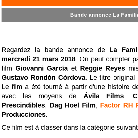
Bande annonce La Familia
Regardez la bande annonce de
La Famil
mercredi 21 mars 2018
. On peut compter pa
film
Giovanni García
et
Reggie Reyes
mis
Gustavo Rondón Córdova
. Le titre origina
Le film a été tourné à partir d'une histoire 
avec les moyens de
Ávila Films
,
C
Prescindibles
,
Dag Hoel Film
,
Factor RH 
Producciones
.
Ce film est à classer dans la catégorie suivan