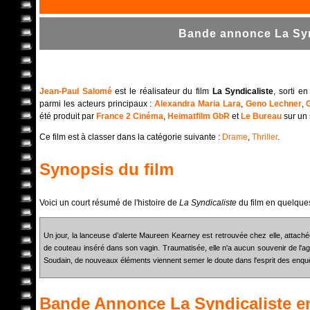
Bande annonce La Synd
Jean-Paul Salomé
est le réalisateur du film
La Syndicaliste
, sorti 
parmi les acteurs principaux :
Alexandra Maria Lara
,
Geno Lechner
,
été produit par
France 2 Cinéma
,
Heimatfilm GbR
et
Le Bureau
sur un
Ce film est à classer dans la catégorie suivante :
Drame
,
Thriller
.
Synopsis du film
Voici un court résumé de l'histoire de
La Syndicaliste
du film en quelque
Un jour, la lanceuse d’alerte Maureen Kearney est retrouvée chez elle, attach
de couteau inséré dans son vagin. Traumatisée, elle n'a aucun souvenir de l'ag
Soudain, de nouveaux éléments viennent semer le doute dans l'esprit des enqu
Bande Annonce
La Syndicaliste
en