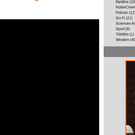
Mystère
(18
NobleCine
Policier
(12
Sci-Fi
(21)
Sciences-fi
Sport
(9)
Téléfilm
(1)
Western
(40