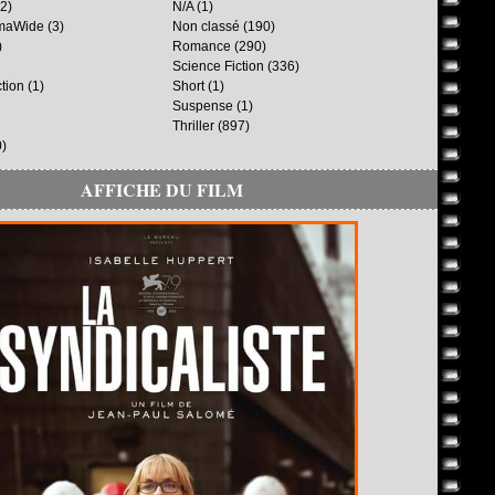
2)
N/A
(1)
maWide
(3)
Non classé
(190)
)
Romance
(290)
Science Fiction
(336)
ction
(1)
Short
(1)
Suspense
(1)
Thriller
(897)
)
AFFICHE DU FILM