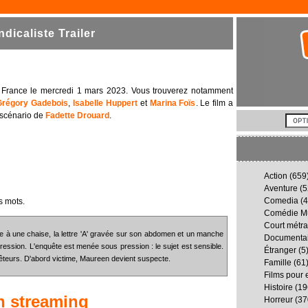
icaliste Trailer
en France le mercredi 1 mars 2023. Vous trouverez notamment
Grégory Gadebois
,
Isabelle Huppert
et
Marina Foïs
. Le film a
 scénario de
Fadette Drouard
.
Action
(659
Aventure
(5
Comedia
(4
s mots.
Comédie Mu
Court métr
ée à une chaise, la lettre 'A' gravée sur son abdomen et un manche
Documenta
ression. L'enquête est menée sous pression : le sujet est sensible.
Étranger
(5
êteurs. D'abord victime, Maureen devient suspecte.
Famille
(61
Films pour 
Histoire
(19
 streaming
Horreur
(37