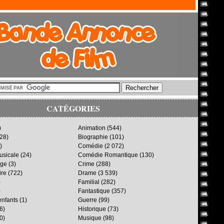
CATÉGORIES
)
Animation
(544)
28)
Biographie
(101)
)
Comédie
(2 072)
sicale
(24)
Comédie Romantique
(130)
age
(3)
Crime
(288)
ire
(722)
Drame
(3 539)
)
Familial
(282)
)
Fantastique
(357)
enfants
(1)
Guerre
(99)
6)
Historique
(73)
0)
Musique
(98)