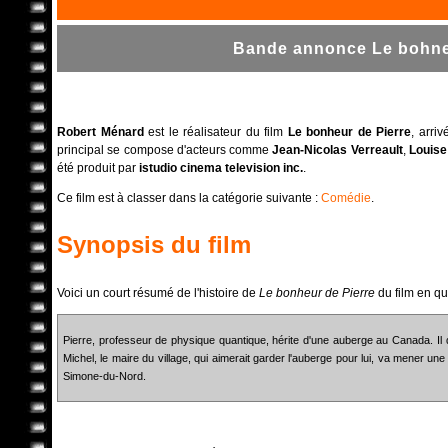
Bande annonce Le bohneu
Robert Ménard
est le réalisateur du film
Le bonheur de Pierre
, arri
principal se compose d'acteurs comme
Jean-Nicolas Verreault
,
Louise
été produit par
istudio cinema television inc.
.
Ce film est à classer dans la catégorie suivante :
Comédie
.
Synopsis du film
Voici un court résumé de l'histoire de
Le bonheur de Pierre
du film en q
Pierre, professeur de physique quantique, hérite d'une auberge au Canada. Il qu
Michel, le maire du village, qui aimerait garder l'auberge pour lui, va mener une
Simone-du-Nord.