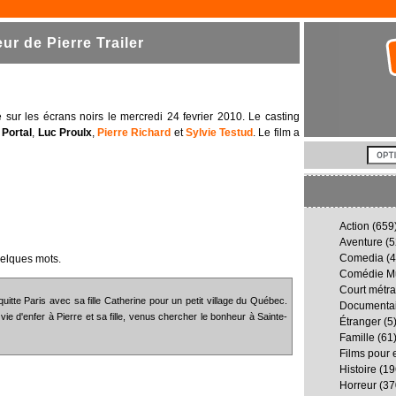
r de Pierre Trailer
vé sur les écrans noirs le mercredi 24 fevrier 2010. Le casting
 Portal
,
Luc Proulx
,
Pierre Richard
et
Sylvie Testud
. Le film a
Action
(659
Aventure
(5
Comedia
(4
uelques mots.
Comédie Mu
Court métr
itte Paris avec sa fille Catherine pour un petit village du Québec.
Documenta
 vie d'enfer à Pierre et sa fille, venus chercher le bonheur à Sainte-
Étranger
(5
Famille
(61
Films pour 
Histoire
(19
Horreur
(37