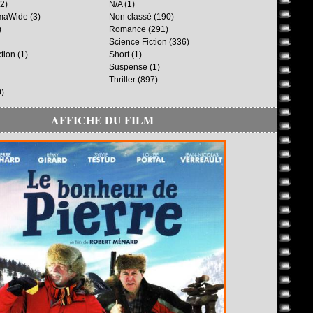
2)
N/A
(1)
maWide
(3)
Non classé
(190)
)
Romance
(291)
Science Fiction
(336)
ction
(1)
Short
(1)
Suspense
(1)
Thriller
(897)
)
AFFICHE DU FILM