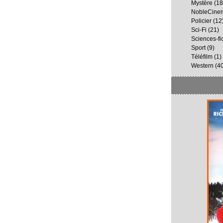
Mystère
(18
NobleCine
Policier
(12
Sci-Fi
(21)
Sciences-fi
Sport
(9)
Téléfilm
(1)
Western
(40