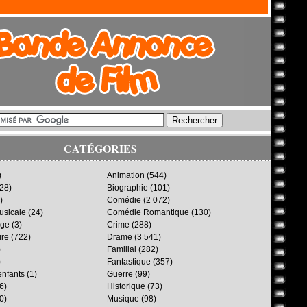
CATÉGORIES
)
Animation
(544)
28)
Biographie
(101)
)
Comédie
(2 072)
sicale
(24)
Comédie Romantique
(130)
age
(3)
Crime
(288)
ire
(722)
Drame
(3 541)
)
Familial
(282)
)
Fantastique
(357)
enfants
(1)
Guerre
(99)
6)
Historique
(73)
0)
Musique
(98)