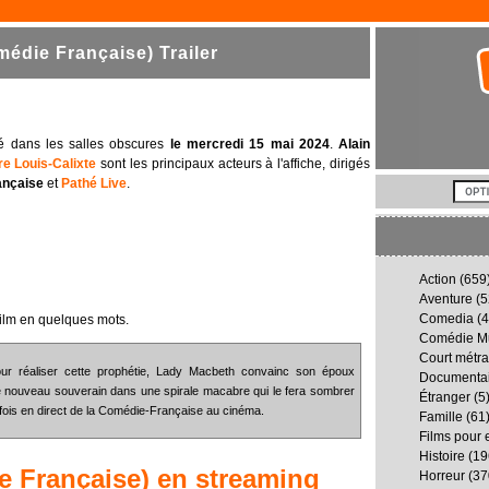
die Française) Trailer
é dans les salles obscures
le mercredi 15 mai 2024
.
Alain
re Louis-Calixte
sont les principaux acteurs à l'affiche, dirigés
ançaise
et
Pathé Live
.
Action
(659
Aventure
(5
Comedia
(4
ilm en quelques mots.
Comédie Mu
Court métr
our réaliser cette prophétie, Lady Macbeth convainc son époux
Documenta
le nouveau souverain dans une spirale macabre qui le fera sombrer
Étranger
(5
e fois en direct de la Comédie-Française au cinéma.
Famille
(61
Films pour 
Histoire
(19
 Française)
en streaming
Horreur
(37