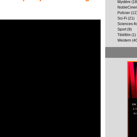
Mystère
(18
NobleCine
Policier
(12
Sci-Fi
(21)
Sciences-fi
Sport
(9)
Téléfilm
(1)
Western
(40