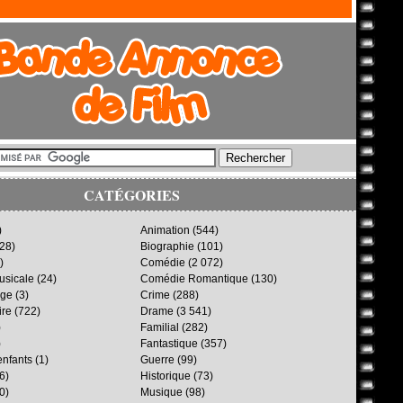
CATÉGORIES
)
Animation
(544)
28)
Biographie
(101)
)
Comédie
(2 072)
sicale
(24)
Comédie Romantique
(130)
age
(3)
Crime
(288)
ire
(722)
Drame
(3 541)
)
Familial
(282)
)
Fantastique
(357)
enfants
(1)
Guerre
(99)
6)
Historique
(73)
0)
Musique
(98)