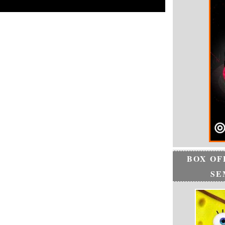
BOX OF
SE