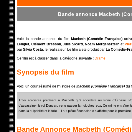
Bande annonce Macbeth (Comé
Voici la bande annonce du film
Macbeth (Comédie Française)
arriv
Lenglet
,
Clément Bresson
,
Julie Sicard
,
Noam Morgensztern
et
Pier
par
Silvia Costa
, le réalisateur. Le film a été produit par
La Comédie-Fr
Ce film est à classer dans la catégorie suivante :
Drame
.
Synopsis du film
Voici un court résumé de l'histoire de
Macbeth (Comédie Française)
du f
Trois sorcières prédisent à Macbeth qu’il accèdera au trône d’Écosse. P
d’assassiner le roi Duncan, venu passer la nuit chez eux. Ce crime entraîne 
dans la culpabilité et la folie… La « pièce écossaise » s’affiche pour la premièr
Bande Annonce
Macbeth (Comédie