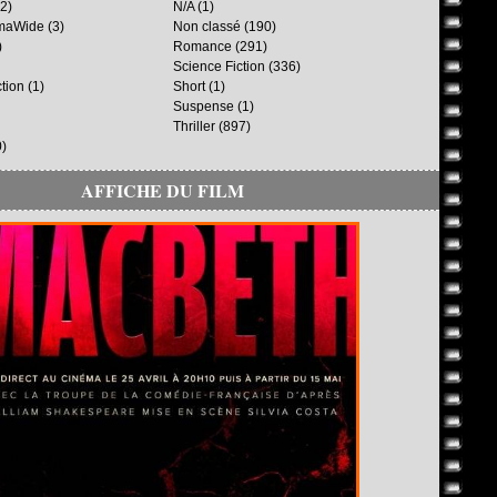
2)
N/A
(1)
maWide
(3)
Non classé
(190)
)
Romance
(291)
Science Fiction
(336)
ction
(1)
Short
(1)
Suspense
(1)
Thriller
(897)
)
AFFICHE DU FILM