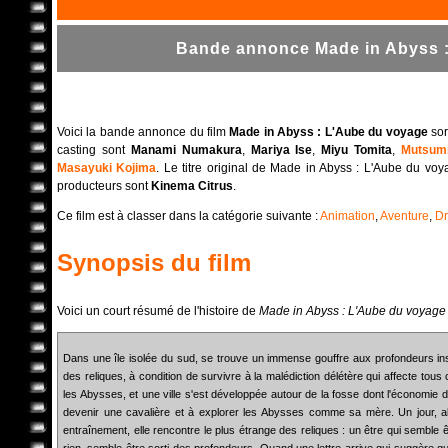
Bande annonce Made in Abyss :
Voici la bande annonce du film
Made in Abyss : L'Aube du voyage
sor
casting sont
Manami Numakura
,
Mariya Ise
,
Miyu Tomita
,
Mutsum
Masayuki Kojima
. Le titre original de Made in Abyss : L'Aube du vo
producteurs sont
Kinema Citrus
.
Ce film est à classer dans la catégorie suivante :
Animation
,
Aventure
,
D
Synopsis du film
Voici un court résumé de l'histoire de
Made in Abyss : L'Aube du voyage
Dans une île isolée du sud, se trouve un immense gouffre aux profondeurs inso
des reliques, à condition de survivre à la malédiction délétère qui affecte tous 
les Abysses, et une ville s'est développée autour de la fosse dont l'économie 
devenir une cavalière et à explorer les Abysses comme sa mère. Un jour, a
entraînement, elle rencontre le plus étrange des reliques : un être qui semble ê
rien, semble être sorti des profondeurs. Quand une lettre arrive qui suggère qu