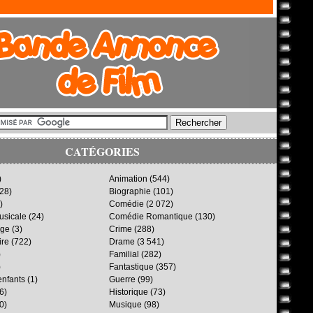
CATÉGORIES
)
Animation
(544)
28)
Biographie
(101)
)
Comédie
(2 072)
sicale
(24)
Comédie Romantique
(130)
age
(3)
Crime
(288)
ire
(722)
Drame
(3 541)
)
Familial
(282)
)
Fantastique
(357)
enfants
(1)
Guerre
(99)
6)
Historique
(73)
0)
Musique
(98)