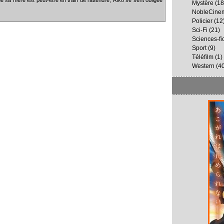
Mystère
(18
NobleCine
Policier
(12
Sci-Fi
(21)
Sciences-fi
Sport
(9)
Téléfilm
(1)
Western
(40