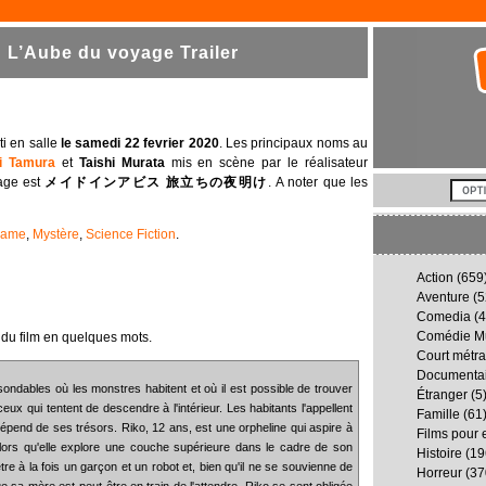
 L’Aube du voyage Trailer
ti en salle
le samedi 22 fevrier 2020
. Les principaux noms au
i Tamura
et
Taishi Murata
mis en scène par le réalisateur
yage est
メイドインアビス 旅立ちの夜明け
. A noter que les
rame
,
Mystère
,
Science Fiction
.
Action
(659
Aventure
(5
Comedia
(4
Comédie Mu
du film en quelques mots.
Court métr
Documenta
ndables où les monstres habitent et où il est possible de trouver
Étranger
(5
ceux qui tentent de descendre à l'intérieur. Les habitants l'appellent
Famille
(61
dépend de ses trésors. Riko, 12 ans, est une orpheline qui aspire à
Films pour 
lors qu'elle explore une couche supérieure dans le cadre de son
Histoire
(19
tre à la fois un garçon et un robot et, bien qu'il ne se souvienne de
Horreur
(37
e sa mère est peut-être en train de l'attendre, Riko se sent obligée