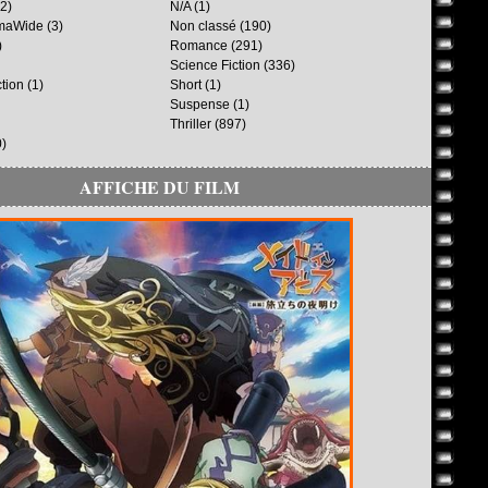
2)
N/A
(1)
maWide
(3)
Non classé
(190)
)
Romance
(291)
Science Fiction
(336)
ction
(1)
Short
(1)
Suspense
(1)
Thriller
(897)
)
AFFICHE DU FILM