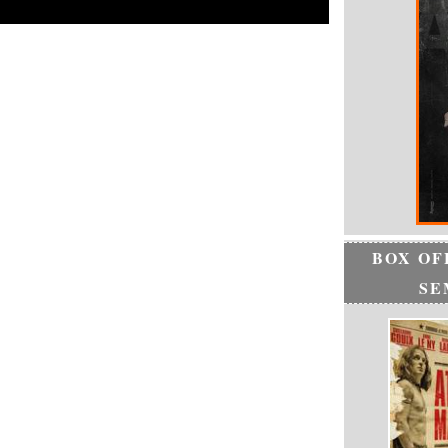
BOX OF
SE