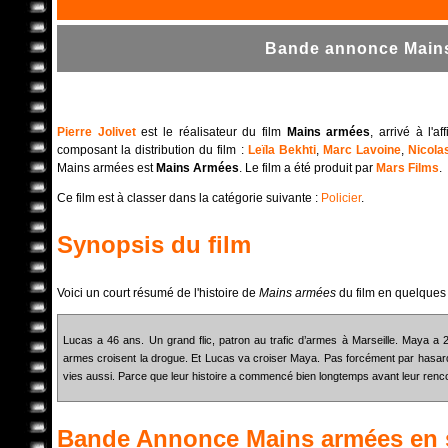
Bande annonce Mains
Pierre Jolivet
est le réalisateur du film
Mains armées
, arrivé à l'
composant la distribution du film :
Leïla Bekhti
,
Marc Lavoine
,
Nicola
Mains armées est
Mains Armées
. Le film a été produit par
Mars Films
.
Ce film est à classer dans la catégorie suivante :
Policier
.
Synopsis du film
Voici un court résumé de l'histoire de
Mains armées
du film en quelques
Lucas a 46 ans. Un grand flic, patron au trafic d’armes à Marseille. Maya a 2
armes croisent la drogue. Et Lucas va croiser Maya. Pas forcément par hasard
vies aussi. Parce que leur histoire a commencé bien longtemps avant leur ren
Bande Annonce
Mains armées
en 