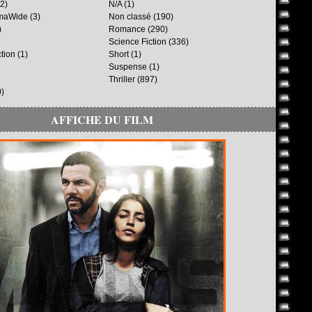
2)
N/A
(1)
maWide
(3)
Non classé
(190)
)
Romance
(290)
Science Fiction
(336)
ction
(1)
Short
(1)
Suspense
(1)
Thriller
(897)
)
AFFICHE DU FILM