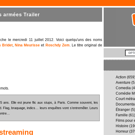
 armées Trailer
affiche le mercredi 11 juillet 2012. Voici quelqu'uns des noms
s Bridet
,
Nina Meurisse
et
Roschdy Zem
. Le titre original de
Action
(659
Aventure
(5
Comedia
(4
 mots.
Comédie Mu
Court métr
5 ans. Elle est jeune flic aux stups, à Paris. Comme souvent, les
Documenta
. Flag, braquage, indics… leurs enquêtes vont s’entremêler. Leurs
Étranger
(5
contre…
Famille
(61
Films pour 
Histoire
(19
streaming
Horreur
(37