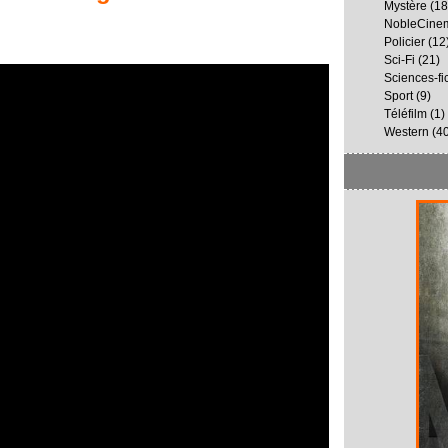
Mystère
(18
NobleCine
Policier
(12
Sci-Fi
(21)
Sciences-fi
Sport
(9)
Téléfilm
(1)
Western
(40