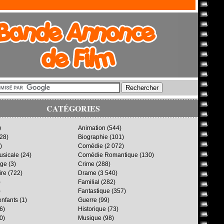
CATÉGORIES
)
Animation
(544)
28)
Biographie
(101)
)
Comédie
(2 072)
sicale
(24)
Comédie Romantique
(130)
age
(3)
Crime
(288)
ire
(722)
Drame
(3 540)
)
Familial
(282)
)
Fantastique
(357)
enfants
(1)
Guerre
(99)
6)
Historique
(73)
0)
Musique
(98)