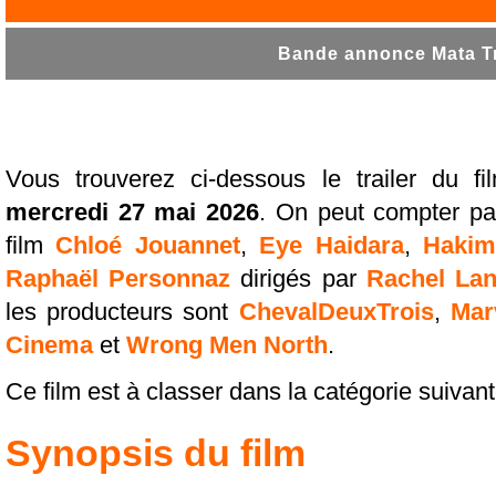
Bande annonce Mata Tr
Vous trouverez ci-dessous le trailer du f
mercredi 27 mai 2026
. On peut compter pa
film
Chloé Jouannet
,
Eye Haidara
,
Hakim
Raphaël Personnaz
dirigés par
Rachel La
les producteurs sont
ChevalDeuxTrois
,
Mar
Cinema
et
Wrong Men North
.
Ce film est à classer dans la catégorie suivan
Synopsis du film