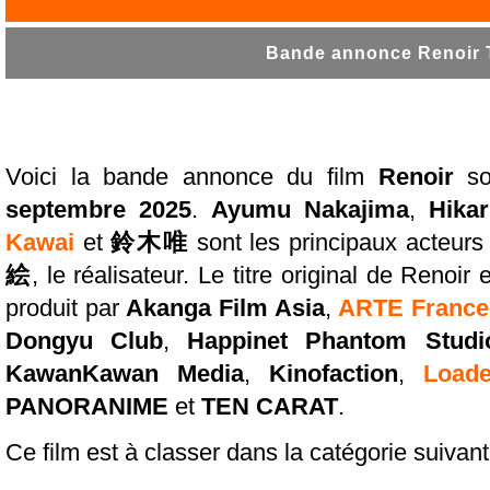
Bande annonce Renoir T
Voici la bande annonce du film
Renoir
so
septembre 2025
.
Ayumu Nakajima
,
Hikar
Kawai
et
鈴木唯
sont les principaux acteurs à
絵
, le réalisateur. Le titre original de Renoir 
produit par
Akanga Film Asia
,
ARTE France
Dongyu Club
,
Happinet Phantom Studi
KawanKawan Media
,
Kinofaction
,
Load
PANORANIME
et
TEN CARAT
.
Ce film est à classer dans la catégorie suivan