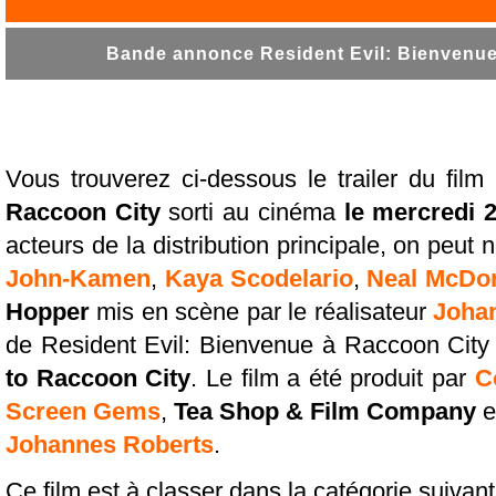
Bande annonce Resident Evil: Bienvenue 
Vous trouverez ci-dessous le trailer du film
Raccoon City
sorti au cinéma
le mercredi 
acteurs de la distribution principale, on peut
John-Kamen
,
Kaya Scodelario
,
Neal McDo
Hopper
mis en scène par le réalisateur
Joha
de Resident Evil: Bienvenue à Raccoon City
to Raccoon City
. Le film a été produit par
C
Screen Gems
,
Tea Shop & Film Company
e
Johannes Roberts
.
Ce film est à classer dans la catégorie suivant