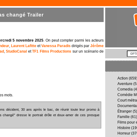
s changé Trailer
ercredi 5 novembre 2025
. On peut compter parmi les acteurs
ndeur
,
Laurent Lafitte
et
Vanessa Paradis
dirigés par
Jérôme
ad
,
StudioCanal
et
TF1 Films Productions
sur un scénario de
Action
(659
Aventure
(5
Comedia
(4
Comédie Mu
es mots.
Court métr
Documenta
éens décident, 30 ans après le bac, de réunir toute leur promo à
Étranger
(5
pas changé" dresse le portrait drôle et doux-amer de ces presque
Famille
(61
Films pour 
Histoire
(19
Horreur
(37