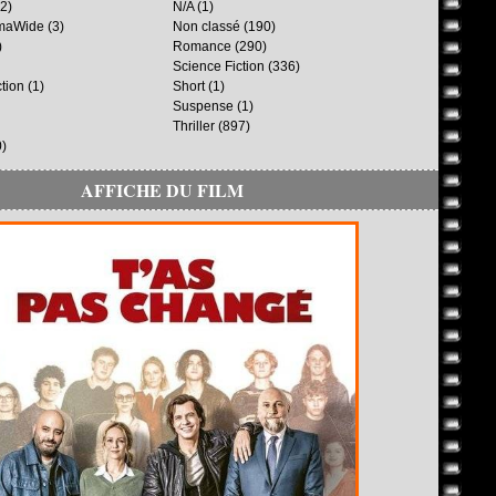
2)
N/A
(1)
maWide
(3)
Non classé
(190)
)
Romance
(290)
Science Fiction
(336)
ction
(1)
Short
(1)
Suspense
(1)
Thriller
(897)
)
AFFICHE DU FILM