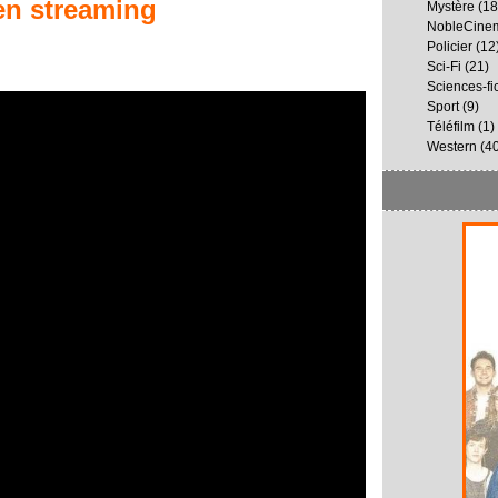
n streaming
Mystère
(18
NobleCine
Policier
(12
Sci-Fi
(21)
Sciences-fi
Sport
(9)
Téléfilm
(1)
Western
(40