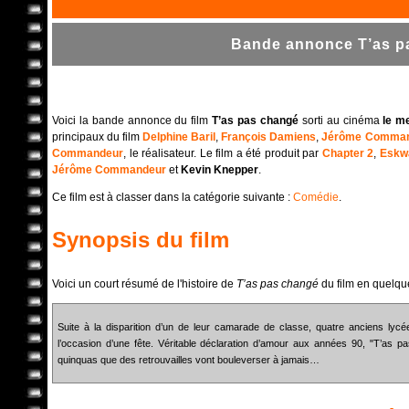
Bande annonce T’as pa
Voici la bande annonce du film
T’as pas changé
sorti au cinéma
le m
principaux du film
Delphine Baril
,
François Damiens
,
Jérôme Comma
Commandeur
, le réalisateur. Le film a été produit par
Chapter 2
,
Eskw
Jérôme Commandeur
et
Kevin Knepper
.
Ce film est à classer dans la catégorie suivante :
Comédie
.
Synopsis du film
Voici un court résumé de l'histoire de
T’as pas changé
du film en quelqu
Suite à la disparition d’un de leur camarade de classe, quatre anciens lyc
l’occasion d’une fête. Véritable déclaration d’amour aux années 90, "T’as 
quinquas que des retrouvailles vont bouleverser à jamais…