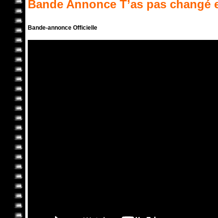
Bande Annonce
T’as pas changé
e
Bande-annonce Officielle