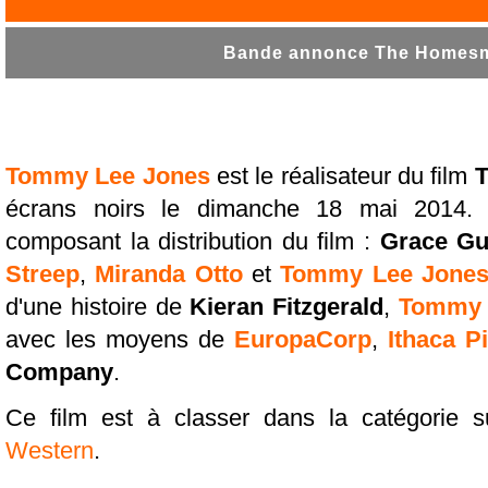
Bande annonce The Homesma
Tommy Lee Jones
est le réalisateur du film
écrans noirs le dimanche 18 mai 2014. 
composant la distribution du film :
Grace G
Streep
,
Miranda Otto
et
Tommy Lee Jone
d'une histoire de
Kieran Fitzgerald
,
Tommy 
avec les moyens de
EuropaCorp
,
Ithaca P
Company
.
Ce film est à classer dans la catégorie 
Western
.