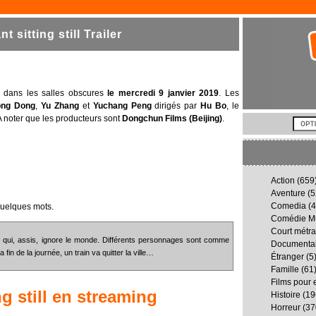
sitting still Trailer
vé dans les salles obscures
le mercredi 9 janvier 2019
. Les
ong Dong
,
Yu Zhang
et
Yuchang Peng
dirigés par
Hu Bo
, le
A noter que les producteurs sont
Dongchun Films (Beijing)
.
Action
(659
Aventure
(5
Comedia
(4
quelques mots.
Comédie Mu
Court métr
ant qui, assis, ignore le monde. Différents personnages sont comme
Documenta
in de la journée, un train va quitter la ville…
Étranger
(5
Famille
(61
Films pour 
g still
en streaming
Histoire
(19
Horreur
(37