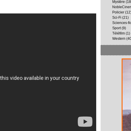
Mystère
(18
NobleCine
Policier
(12
Sci-Fi
(21)
Sciences-fi
Sport
(9)
Téléfilm
(1)
Western
(40