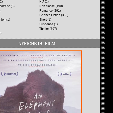
2)
N/A
(1)
maWide
(3)
Non classé
(190)
)
Romance
(291)
Science Fiction
(336)
ction
(1)
Short
(1)
Suspense
(1)
Thriller
(897)
)
AFFICHE DU FILM