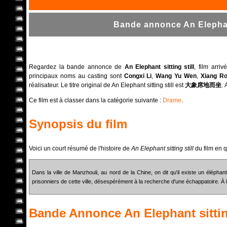
Bande annonce An Elephant 
Regardez la bande annonce de
An Elephant sitting still
, film arri
principaux noms au casting sont
Congxi Li
,
Wang Yu Wen
,
Xiang R
réalisateur. Le titre original de An Elephant sitting still est
大象席地而坐
. 
Ce film est à classer dans la catégorie suivante :
Drame
.
Synopsis du film
Voici un court résumé de l'histoire de
An Elephant sitting still
du film en 
Dans la ville de Manzhouli, au nord de la Chine, on dit qu'il existe un éléph
prisonniers de cette ville, désespérément à la recherche d'une échappatoire. À la f
Bande Annonce
An Elephant sittin