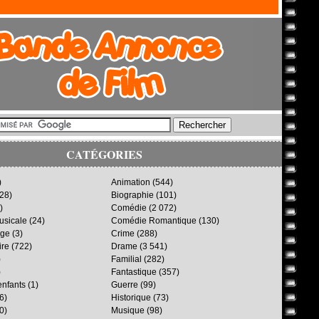
CATÉGORIES
)
Animation
(544)
28)
Biographie
(101)
)
Comédie
(2 072)
sicale
(24)
Comédie Romantique
(130)
age
(3)
Crime
(288)
ire
(722)
Drame
(3 541)
)
Familial
(282)
)
Fantastique
(357)
enfants
(1)
Guerre
(99)
6)
Historique
(73)
0)
Musique
(98)