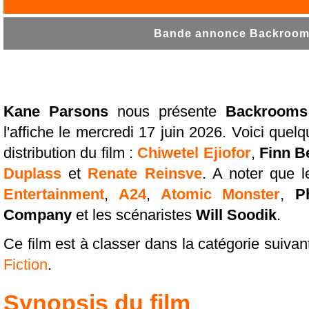
Bande annonce Backrooms
Kane Parsons
nous présente
Backrooms
l'affiche le mercredi 17 juin 2026. Voici qu
distribution du film :
Chiwetel Ejiofor
,
Finn B
Duplass
et
Renate Reinsve
. A noter que 
Entertainment
,
A24
,
Atomic Monster
,
P
Company
et les scénaristes
Will Soodik
.
Ce film est à classer dans la catégorie suivan
Fiction
.
Synopsis du film