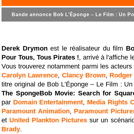
Bande annonce Bob L’Éponge – Le Film : Un Pour
Derek Drymon
est le réalisateur du film
Bo
Pour Tous, Tous Pirates !
, arrivé à l'affich
Vous trouverez notamment parmi les acteurs 
Carolyn Lawrence
,
Clancy Brown
,
Rodger
titre original de Bob L’Éponge – Le Film : Un
The SpongeBob Movie: Search for Squar
par
Domain Entertainment
,
Media Rights C
Paramount Animation
,
Paramount Picture
et
United Plankton Pictures
sur un scénari
Brady
.