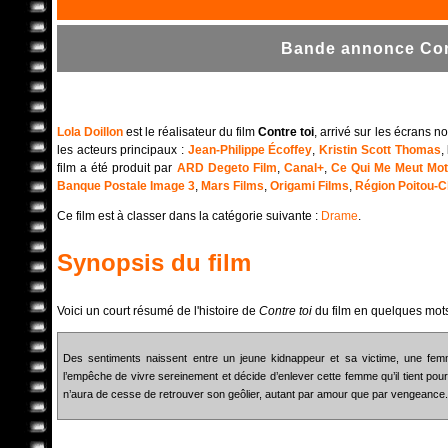
Bande annonce Cont
Lola Doillon
est le réalisateur du film
Contre toi
, arrivé sur les écrans 
les acteurs principaux :
Jean-Philippe Écoffey
,
Kristin Scott Thomas
,
film a été produit par
ARD Degeto Film
,
Canal+
,
Ce Qui Me Meut Mot
Banque Postale Image 3
,
Mars Films
,
Origami Films
,
Région Poitou-
Ce film est à classer dans la catégorie suivante :
Drame
.
Synopsis du film
Voici un court résumé de l'histoire de
Contre toi
du film en quelques mot
Des sentiments naissent entre un jeune kidnappeur et sa victime, une femm
l’empêche de vivre sereinement et décide d’enlever cette femme qu’il tient pou
n’aura de cesse de retrouver son geôlier, autant par amour que par vengeance.