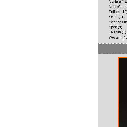
Mystère
(18
NobleCine
Policier
(12
Sci-Fi
(21)
Sciences-fi
Sport
(9)
Téléfilm
(1)
Western
(40