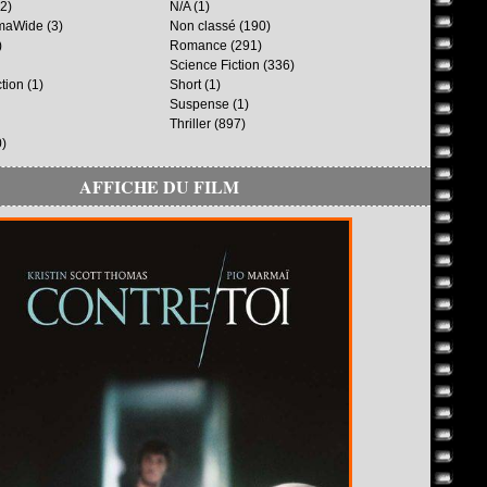
2)
N/A
(1)
maWide
(3)
Non classé
(190)
)
Romance
(291)
Science Fiction
(336)
ction
(1)
Short
(1)
Suspense
(1)
Thriller
(897)
)
AFFICHE DU FILM