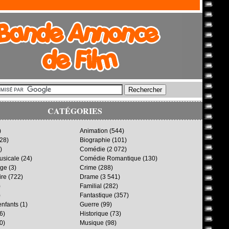
CATÉGORIES
)
Animation
(544)
28)
Biographie
(101)
)
Comédie
(2 072)
sicale
(24)
Comédie Romantique
(130)
age
(3)
Crime
(288)
ire
(722)
Drame
(3 541)
)
Familial
(282)
)
Fantastique
(357)
enfants
(1)
Guerre
(99)
6)
Historique
(73)
0)
Musique
(98)