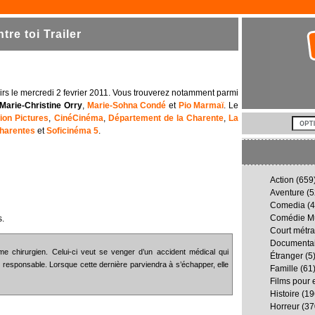
re toi Trailer
noirs le mercredi 2 fevrier 2011. Vous trouverez notamment parmi
Marie-Christine Orry
,
Marie-Sohna Condé
et
Pio Marmaï
. Le
ion Pictures
,
CinéCinéma
,
Département de la Charente
,
La
Charentes
et
Soficinéma 5
.
Action
(659
Aventure
(5
Comedia
(4
Comédie Mu
s.
Court métr
Documenta
e chirurgien. Celui-ci veut se venger d’un accident médical qui
Étranger
(5
r responsable. Lorsque cette dernière parviendra à s’échapper, elle
Famille
(61
Films pour 
Histoire
(19
Horreur
(37