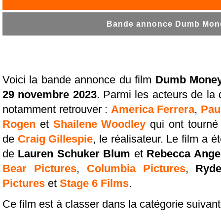
Bande annonce Dumb Money
Voici la bande annonce du film
Dumb Mone
29 novembre 2023
. Parmi les acteurs de la d
notamment retrouver :
America Ferrera
,
Pau
Rogen
et
Shailene Woodley
qui ont tourné
de
Craig Gillespie
, le réalisateur. Le film a é
de
Lauren Schuker Blum
et
Rebecca Ange
Bear Pictures
,
Columbia Pictures
,
Ryde
Pictures
et
Stage 6 Films
.
Ce film est à classer dans la catégorie suivan