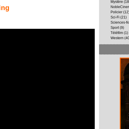
Mystère
(18
ing
NobleCine
Policier
(12
Sci-Fi
(21)
Sciences-fi
Sport
(9)
Téléfilm
(1)
Western
(40