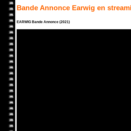
Bande Annonce
Earwig
en stream
EARWIG Bande Annonce (2021)