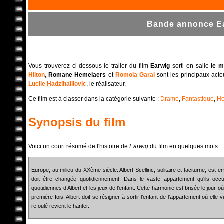
Bande annonce Ea
Vous trouverez ci-dessous le trailer du film
Earwig
sorti en salle
le m
Hilton
,
Romane Hemelaers
et
Romola Garai
sont les principaux acte
Lucile Hadzihalilovic
, le réalisateur.
Ce film est à classer dans la catégorie suivante :
Drame
,
Fantastique
,
Ho
Synopsis du film
Voici un court résumé de l'histoire de
Earwig
du film en quelques mots.
Europe, au milieu du XXème siècle. Albert Scellinc, solitaire et taciturne, est e
doit être changée quotidiennement. Dans le vaste appartement qu'ils occu
quotidiennes d’Albert et les jeux de l’enfant. Cette harmonie est brisée le jour où 
première fois, Albert doit se résigner à sortir l’enfant de l’appartement où elle
refoulé revient le hanter.