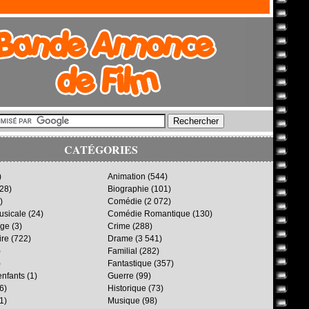
CATÉGORIES
)
Animation
(544)
28)
Biographie
(101)
)
Comédie
(2 072)
sicale
(24)
Comédie Romantique
(130)
age
(3)
Crime
(288)
ire
(722)
Drame
(3 541)
)
Familial
(282)
)
Fantastique
(357)
enfants
(1)
Guerre
(99)
6)
Historique
(73)
1)
Musique
(98)