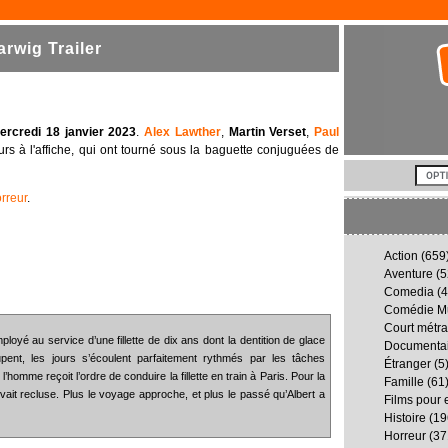
rwig Trailer
ercredi 18 janvier 2023
.
Alex Lawther
,
Martin Verset
,
Paul
urs à l'affiche, qui ont tourné sous la baguette conjuguées de
rreur
.
Action
(659
Aventure
(5
Comedia
(4
Comédie Mu
Court métr
mployé au service d’une fillette de dix ans dont la dentition de glace
Documenta
pent, les jours s’écoulent parfaitement rythmés par les tâches
Étranger
(5
l’homme reçoit l’ordre de conduire la fillette en train à Paris. Pour la
Famille
(61
 vivait recluse. Plus le voyage approche, et plus le passé qu’Albert a
Films pour 
Histoire
(19
Horreur
(37