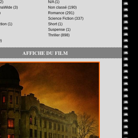
2)
N/A
(1)
maWide
(3)
Non classé
(190)
)
Romance
(291)
Science Fiction
(337)
ction
(1)
Short
(1)
Suspense
(1)
Thriller
(898)
)
AFFICHE DU FILM