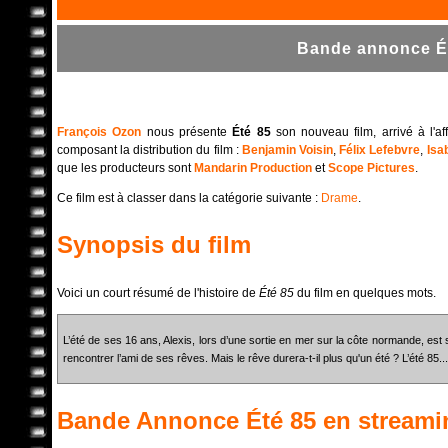
Bande annonce Ét
François Ozon
nous présente
Été 85
son nouveau film, arrivé à l'af
composant la distribution du film :
Benjamin Voisin
,
Félix Lefebvre
,
Isa
que les producteurs sont
Mandarin Production
et
Scope Pictures
.
Ce film est à classer dans la catégorie suivante :
Drame
.
Synopsis du film
Voici un court résumé de l'histoire de
Été 85
du film en quelques mots.
L’été de ses 16 ans, Alexis, lors d’une sortie en mer sur la côte normande, es
rencontrer l’ami de ses rêves. Mais le rêve durera-t-il plus qu'un été ? L’été 85...
Bande Annonce
Été 85
en streami