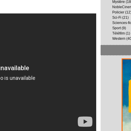
Mystère
(18
NobleCine
Policier
(12
Sci-Fi
(21)
Sciences-fi
Sport
(9)
Téléfilm
(1)
Western
(40