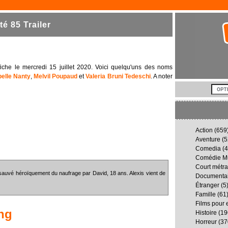
é 85 Trailer
fiche le mercredi 15 juillet 2020. Voici quelqu'uns des noms
belle Nanty
,
Melvil Poupaud
et
Valeria Bruni Tedeschi
. A noter
Action
(659
Aventure
(5
Comedia
(4
Comédie Mu
Court métr
t sauvé héroïquement du naufrage par David, 18 ans. Alexis vient de
Documenta
Étranger
(5
Famille
(61
Films pour 
ng
Histoire
(19
Horreur
(37