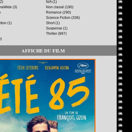
2)
N/A
(1)
maWide
(3)
Non classé
(190)
)
Romance
(290)
Science Fiction
(336)
ction
(1)
Short
(1)
Suspense
(1)
Thriller
(897)
)
AFFICHE DU FILM