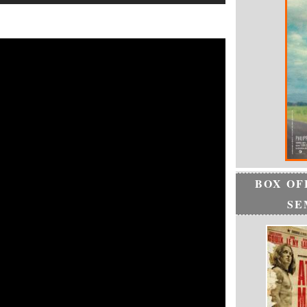
BOX OF
SE