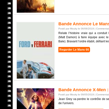
Bande Annonce Le Man
Posté par Mouky le 06/06/2019 |
Commentair
Relate l’histoire vraie qui a conduit
(Matt Damon) à faire équipe avec le 
Bale). Bravant l’ordre établi, défiant les 
Regarder Le Mans 66
Bande Annonce X-Men :
Posté par Mouky le 09/05/2019 |
Commentair
Jean Grey va perdre le contrôle de s
de l'univers.