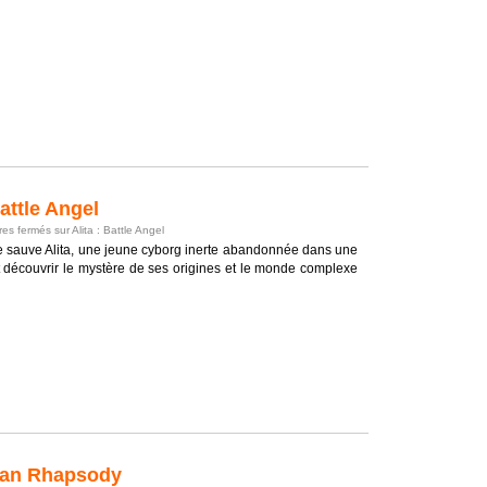
attle Angel
es fermés
sur Alita : Battle Angel
que sauve Alita, une jeune cyborg inerte abandonnée dans une
t découvrir le mystère de ses origines et le monde complexe
an Rhapsody