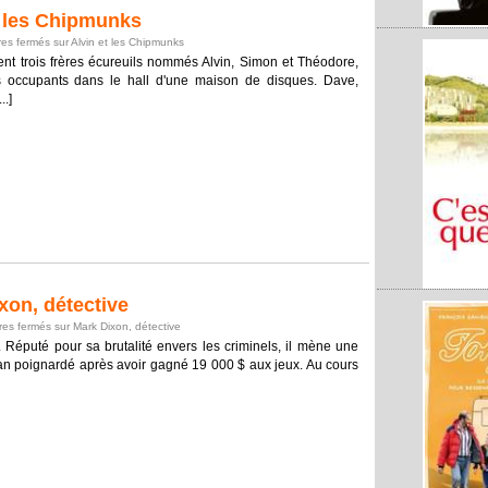
 les Chipmunks
es fermés
sur Alvin et les Chipmunks
ent trois frères écureuils nommés Alvin, Simon et Théodore,
its occupants dans le hall d'une maison de disques. Dave,
..]
on, détective
es fermés
sur Mark Dixon, détective
 Réputé pour sa brutalité envers les criminels, il mène une
xan poignardé après avoir gagné 19 000 $ aux jeux. Au cours