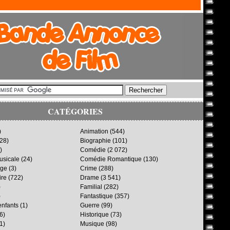
CATÉGORIES
)
Animation
(544)
28)
Biographie
(101)
)
Comédie
(2 072)
sicale
(24)
Comédie Romantique
(130)
age
(3)
Crime
(288)
ire
(722)
Drame
(3 541)
)
Familial
(282)
)
Fantastique
(357)
enfants
(1)
Guerre
(99)
6)
Historique
(73)
1)
Musique
(98)