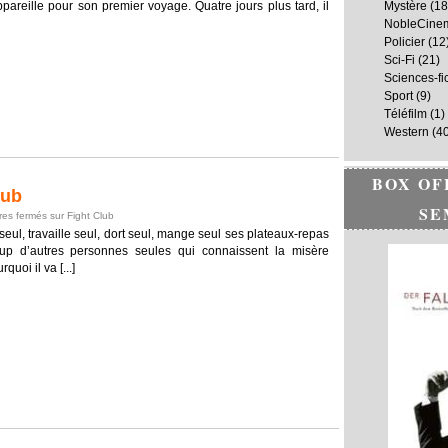
appareille pour son premier voyage. Quatre jours plus tard, il
Mystère
(18
NobleCine
Policier
(12
Sci-Fi
(21)
Sciences-fi
Sport
(9)
Téléfilm
(1)
Western
(40
BOX OF
lub
SE
es fermés
sur Fight Club
t seul, travaille seul, dort seul, mange seul ses plateaux‐repas
 d’autres personnes seules qui connaissent la misère
uoi il va [...]