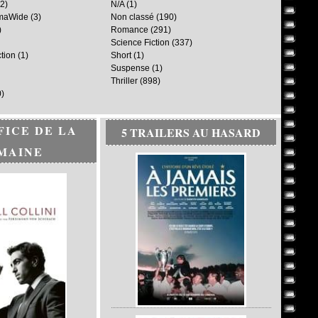
2)
N/A
(1)
maWide
(3)
Non classé
(190)
)
Romance
(291)
Science Fiction
(337)
ction
(1)
Short
(1)
Suspense
(1)
Thriller
(898)
)
FICE DE LA
5 TRAILERS AU HASARD
MAINE