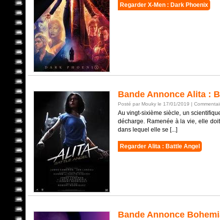
Regarder X-Men : Dark Phoenix
Bande Annonce Alita : B
Posté par Mouky le 17/01/2019 |
Commentair
Au vingt-sixième siècle, un scientifi
décharge. Ramenée à la vie, elle doi
dans lequel elle se [...]
Regarder Alita : Battle Angel
Bande Annonce Bohemi