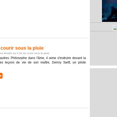
courir sous la pluie
es fermés
sur L’art de courir sous la pluie
tres. Philosophe dans l'âme, il aime s'instruire devant la
 les leçons de vie de son maître, Denny Swift, un pilote
ie