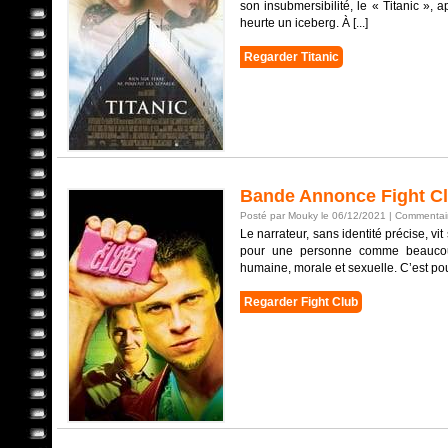
son insubmersibilité, le « Titanic », 
heurte un iceberg. À [...]
Regarder Titanic
Bande Annonce Fight C
Posté par Mouky le 06/12/2021 |
Commentair
Le narrateur, sans identité précise, vi
pour une personne comme beaucoup
humaine, morale et sexuelle. C’est pourq
Regarder Fight Club