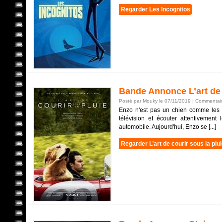
Regarder Les Incognitos
Bande Annonce L’art de 
Posté par Mouky le 07/11/2019 |
Commentair
Enzo n'est pas un chien comme les au
télévision et écouter attentivement
automobile. Aujourd'hui, Enzo se [...]
Regarder L’art de courir sous la plu