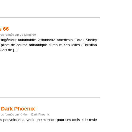
s 66
es fermés
sur Le Mans 66
 l’ingénieur automobile visionnaire américain Caroll Shelby
pilote de course britannique surdoué Ken Miles (Christian
lois de [...]
 Dark Phoenix
es fermés
sur X-Men : Dark Phoenix
es pouvoirs et devenir une menace pour ses amis et le reste