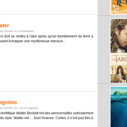
ater
es fermés
sur Underwater
 doit se mettre à l'abri après qu'un tremblement de terre a
laissant échapper une mystérieuse menace...
ognitos
es fermés
sur Les Incognitos
cientifique Walter Beckett ont des personnalités radicalement
u style. Walter est … tout l’inverse. Certes, il n’est pas très à