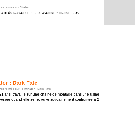
es fermés
sur Stuber
 afin de passer une nuit d'aventures inattendues.
or : Dark Fate
es fermés
sur Terminator : Dark Fate
1 ans, travaille sur une chaîne de montage dans une usine
leversée quand elle se retrouve soudainement confrontée à 2