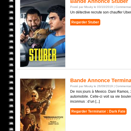
Bande Annonce Stuber
Posté par Mouky le 03/10/2019 |
Commentair
Un détective recrute son chauffer Uber
Regarder Stuber
Bande Annonce Terminat
Posté par Mouky le 26/09/2019 |
Commentair
De nos jours à Mexico. Dani Ramos, 2
automobile. Celle-ci voit sa vie bou
inconnus : d’un [...]
Regarder Terminator : Dark Fate