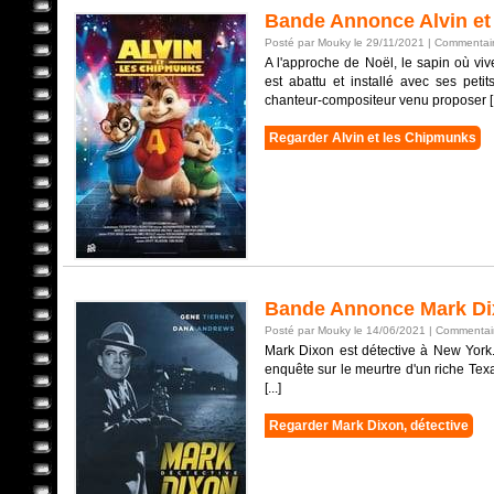
Bande Annonce Alvin et
Posté par Mouky le 29/11/2021 |
Commentair
A l'approche de Noël, le sapin où viv
est abattu et installé avec ses pet
chanteur-compositeur venu proposer [.
Regarder Alvin et les Chipmunks
Bande Annonce Mark Dix
Posté par Mouky le 14/06/2021 |
Commentair
Mark Dixon est détective à New York.
enquête sur le meurtre d'un riche Te
[...]
Regarder Mark Dixon, détective