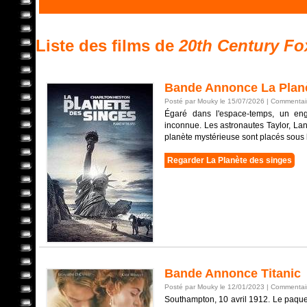
Liste des films de
20th Century Fo
Bande Annonce La Planè
Posté par Mouky le 15/07/2026 |
Commentair
Égaré dans l'espace-temps, un eng
inconnue. Les astronautes Taylor, La
planète mystérieuse sont placés sous le
Regarder La Planète des singes
Bande Annonce Titanic
Posté par Mouky le 12/01/2023 |
Commentair
Southampton, 10 avril 1912. Le paque