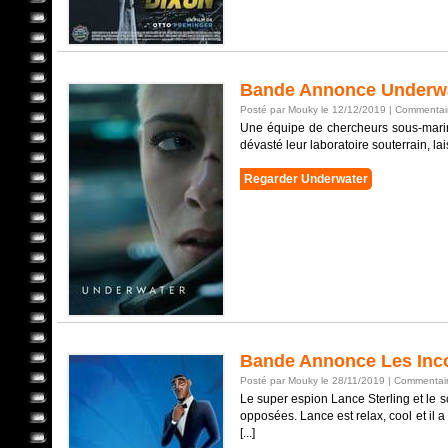
Bande Annonce Underw
Posté par Mouky le 12/12/2019 |
Commentair
Une équipe de chercheurs sous-marins
dévasté leur laboratoire souterrain, 
Regarder Underwater
Bande Annonce Les Inc
Posté par Mouky le 28/11/2019 |
Commentair
Le super espion Lance Sterling et le s
opposées. Lance est relax, cool et il a d
[...]