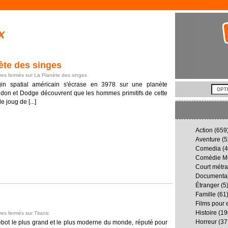
x
te des singes
es fermés
sur La Planète des singes
in spatial américain s'écrase en 3978 sur une planète
ndon et Dodge découvrent que les hommes primitifs de cette
 joug de [...]
Action
(659
Aventure
(5
Comedia
(4
Comédie Mu
Court métr
Documenta
Étranger
(5
Famille
(61
Films pour 
Histoire
(19
es fermés
sur Titanic
Horreur
(37
bot le plus grand et le plus moderne du monde, réputé pour