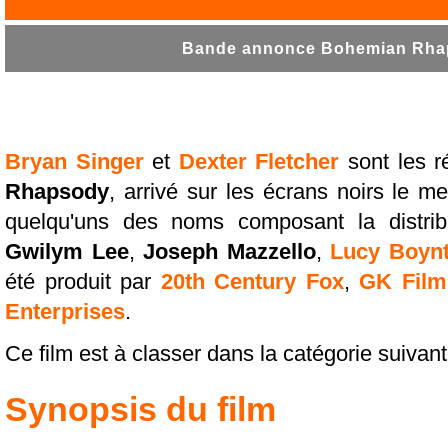
Bande annonce Bohemian Rhap
Bryan Singer
et
Dexter Fletcher
sont les r
Rhapsody
, arrivé sur les écrans noirs le m
quelqu'uns des noms composant la distrib
Gwilym Lee
,
Joseph Mazzello
,
Lucy Boyn
été produit par
20th Century Fox
,
GK Film
Enterprises
.
Ce film est à classer dans la catégorie suivan
Synopsis du film