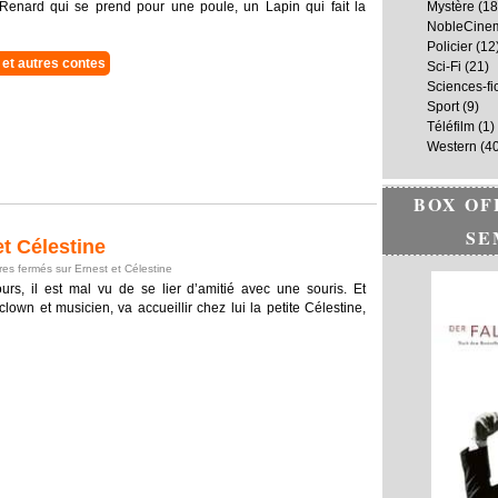
 Renard qui se prend pour une poule, un Lapin qui fait la
Mystère
(18
NobleCine
Policier
(12
et autres contes
Sci-Fi
(21)
Sciences-fi
Sport
(9)
Téléfilm
(1)
Western
(40
BOX OF
SE
t Célestine
es fermés
sur Ernest et Célestine
s, il est mal vu de se lier d’amitié avec une souris. Et
clown et musicien, va accueillir chez lui la petite Célestine,