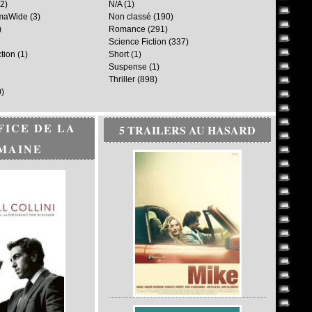
2)
N/A
(1)
maWide
(3)
Non classé
(190)
)
Romance
(291)
Science Fiction
(337)
ction
(1)
Short
(1)
Suspense
(1)
Thriller
(898)
)
FICE DE LA
5 TRAILERS AU HASARD
MAINE