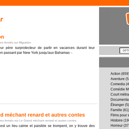
r
on
es fermés
sur Migration
ur père surprotecteur de partir en vacances durant leur
 en passant par New York jusqu'aux Bahamas -.
Action
(659
Aventure
(5
Comedia
(4
Comédie Mu
Court métr
Documenta
Étranger
(5
Famille
(61
 méchant renard et autres contes
Films pour 
Histoire
(19
es fermés
sur Le Grand méchant renard et autres contes
Horreur
(37
t un lieu calme et paisible se trompent, on y trouve des