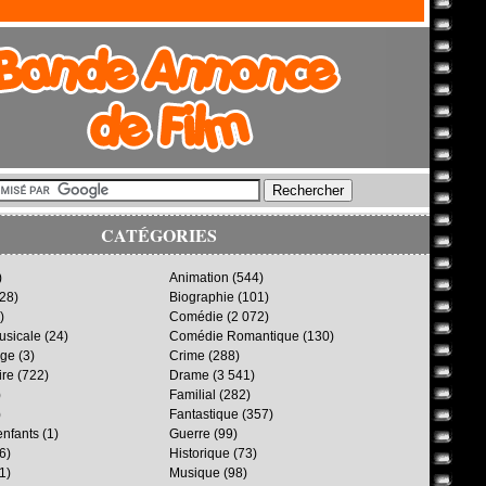
CATÉGORIES
)
Animation
(544)
28)
Biographie
(101)
)
Comédie
(2 072)
sicale
(24)
Comédie Romantique
(130)
age
(3)
Crime
(288)
ire
(722)
Drame
(3 541)
)
Familial
(282)
)
Fantastique
(357)
enfants
(1)
Guerre
(99)
6)
Historique
(73)
1)
Musique
(98)