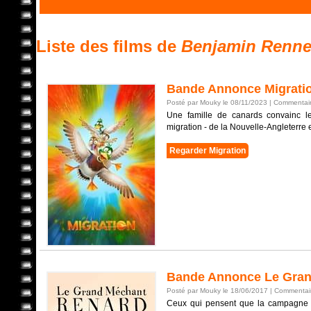
Liste des films de
Benjamin Renne
Bande Annonce Migrati
Posté par Mouky le 08/11/2023 |
Commentair
Une famille de canards convainc le
migration - de la Nouvelle-Angleterre
Regarder Migration
Bande Annonce Le Grand
Posté par Mouky le 18/06/2017 |
Commentair
Ceux qui pensent que la campagne es