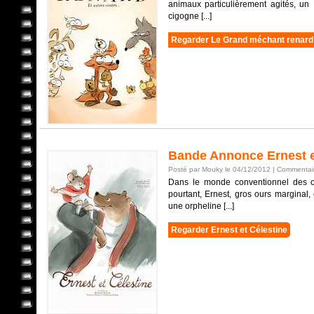
animaux particulièrement agités, un
cigogne [...]
Regarder Le Grand méchant renard 
Bande Annonce Ernest e
Posté par Mouky le 04/12/2012 |
Commentair
Dans le monde conventionnel des our
pourtant, Ernest, gros ours marginal, 
une orpheline [...]
Regarder Ernest et Célestine