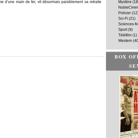
me d’une main de fer, vit désormais paisiblement sa retraite
Mystère
(18
NobleCine
Policier
(12
Sci-Fi
(21)
Sciences-fi
Sport
(9)
Téléfilm
(1)
Western
(40
BOX OF
SE