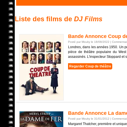
Liste des films de
DJ Films
Bande Annonce Coup de
Posté par Mouky le 18/08/2022 |
Commentair
Londres, dans les années 1950. Un p
pièce de théâtre populaire du West
assassinés. L'inspecteur Stoppard et sa
Regarder Coup de théâtre
Bande Annonce La dame
Posté par Mouky le 31/01/2012 |
Commentair
Margaret Thatcher, première et uniqu