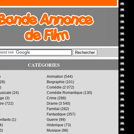
CATÉGORIES
)
Animation
(544)
28)
Biographie
(101)
)
Comédie
(2 072)
sicale
(24)
Comédie Romantique
(130)
age
(3)
Crime
(288)
ire
(722)
Drame
(3 540)
)
Familial
(282)
)
Fantastique
(357)
enfants
(1)
Guerre
(99)
6)
Historique
(73)
0)
Musique
(98)