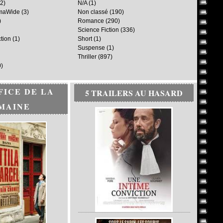
2)
N/A
(1)
maWide
(3)
Non classé
(190)
)
Romance
(290)
Science Fiction
(336)
ction
(1)
Short
(1)
Suspense
(1)
Thriller
(897)
)
FICE DE LA
5 TRAILERS AU HASARD
MAINE