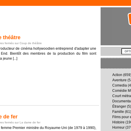
 théâtre
es fermés
sur Coup de théâtre
roducteur de cinéma hollywoodien entreprend d'adapter une
 End. Bientôt des membres de la production du film sont
 jeune [...]
Action
(659
Aventure
(5
Comedia
(4
Comédie Mu
Court métr
Documenta
Étranger
(5
Famille
(61
 de fer
Films pour 
Histoire
(19
es fermés
sur La dame de fer
Horreur
(37
e femme Premier ministre du Royaume-Uni (de 1979 à 1990),