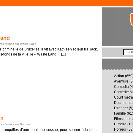
Land
es fermés
sur Waste Land
criminelle de Bruxelles. Il vit avec Kathleen et leur fils Jack,
s-fonds de la ville, le « Waste Land ». [...]
Action
(659
Aventure
(5
Comedia
(4
Comédie Mu
Court métr
Documenta
Étranger
(5
Famille
(61
an
Films pour 
Histoire
(19
es fermés
sur Borgman
Horreur
(37
tranquilles d’une banlieue cossue, pour sonner à la porte