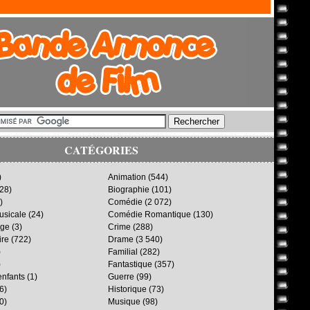
CATÉGORIES
)
Animation
(544)
28)
Biographie
(101)
)
Comédie
(2 072)
sicale
(24)
Comédie Romantique
(130)
age
(3)
Crime
(288)
ire
(722)
Drame
(3 540)
)
Familial
(282)
)
Fantastique
(357)
enfants
(1)
Guerre
(99)
6)
Historique
(73)
0)
Musique
(98)