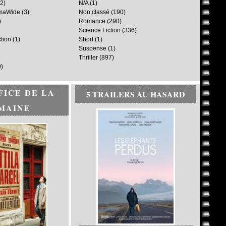
2)
N/A
(1)
maWide
(3)
Non classé
(190)
)
Romance
(290)
Science Fiction
(336)
ction
(1)
Short
(1)
Suspense
(1)
Thriller
(897)
)
FICE DE LA
5 TRAILERS AU HASARD
MAINE