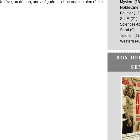
Un rêve, un démon, une allégorie, ou l’incarnation bien réelle
Mystère
(18
NobleCine
Policier
(12
Sci-Fi
(21)
Sciences-fi
Sport
(9)
Téléfilm
(1)
Western
(40
BOX OF
SE