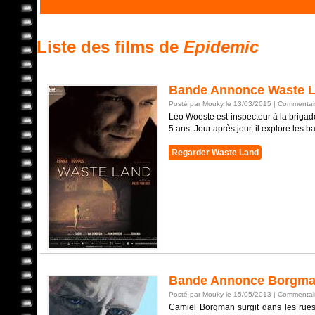
Liste des films de
Epidemic
Bande Annonce Waste 
Posté par Mouky le 13/03/2015 |
Commentair
Léo Woeste est inspecteur à la brigade 
5 ans. Jour après jour, il explore les ba
Regarder Waste Land
Bande Annonce Borgm
Posté par Mouky le 15/05/2013 |
Commentair
Camiel Borgman surgit dans les rues 