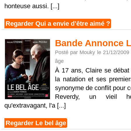
honteuse aussi. [...]
Regarder Qui a envie d’être aimé ?
Bande Annonce L
Posté par Mouky le 21/12/2009
âge
À 17 ans, Claire se déba
la natation et ses premie
synonyme de conflit pour c
Reverdy, un vieil h
qu'extravagant, l'a [...]
Regarder Le bel âge