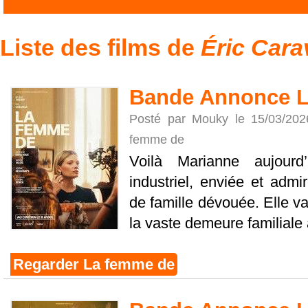
Liste des films de
Éric Cara
Bande Annonce L
Posté par Mouky le 15/03/20
femme de
Voilà Marianne aujour
industriel, enviée et adm
de famille dévouée. Elle va
la vaste demeure familiale 
Regarder La femme de