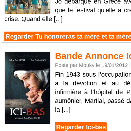
Jo débarque en Grèce avec 
que le festival qu'elle a 
crise. Quand elle [...]
Regarder Tu honoreras ta mère et ta mèr
Bande Annonce Ic
Posté par Mouky le 19/01/2012 
Fin 1943 sous l’occupatio
à la dévotion et au dé
infirmière à l’hôpital de 
aumônier, Martial, passé d
la [...]
Regarder Ici-bas