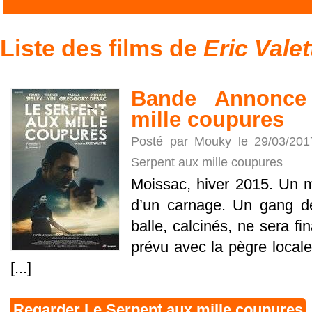
Liste des films de
Eric Valet
Bande Annonce
mille coupures
Posté par Mouky le 29/03/20
Serpent aux mille coupures
Moissac, hiver 2015. Un mo
d’un carnage. Un gang de
balle, calcinés, ne sera f
prévu avec la pègre locale.
[...]
Regarder Le Serpent aux mille coupures