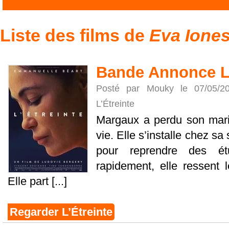
Liste des films de
Eva Ione
Bande Annonce L’
Posté par Mouky le 07/05/
L’Étreinte
Margaux a perdu son mar
vie. Elle s’installe chez sa 
pour reprendre des étu
rapidement, elle ressent 
Elle part [...]
Regarder L’Étreinte