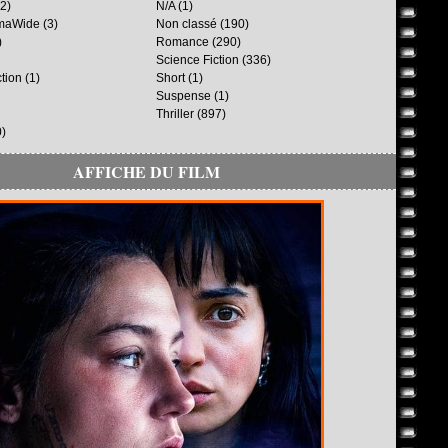
2)
N/A
(1)
maWide
(3)
Non classé
(190)
)
Romance
(290)
Science Fiction
(336)
ction
(1)
Short
(1)
Suspense
(1)
Thriller
(897)
)
AFFICHE DU FILM