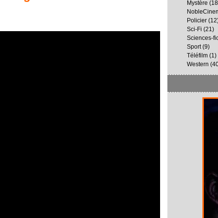
Mystère
(18
NobleCine
Policier
(12
Sci-Fi
(21)
Sciences-fi
Sport
(9)
Téléfilm
(1)
Western
(40