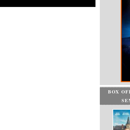
BOX OF
SE