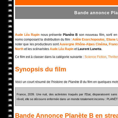
Bande annonce Plan
Aude Léa Rapin
nous présente
Planète B
son nouveau film, sorti en
noms composant la distribution du film :
Adèle Exarchopoulos
,
Eliane 
noter que les producteurs sont
Auvergne Rhône-Alpes Cinéma
,
Franc
North
et les scénaristes
Aude Léa Rapin
et
Laurent Lunetta
.
Ce film est à classer dans la catégorie suivante :
Science Fiction
,
Thriller
Synopsis du film
Voici un court résumé de l'histoire de
Planète B
du film en quelques mot
France, 2039. Une nuit, des activistes traqués par l'Etat, disparaissent san
réveil, elle se découvre enfermée dans un monde totalement inconnu : PLANÈT
Bande Annonce
Planète B
en stre