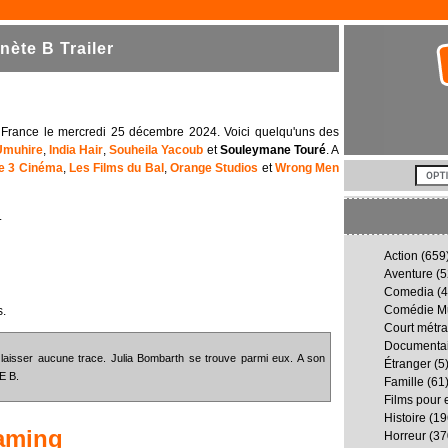
ète B Trailer
 France le mercredi 25 décembre 2024. Voici quelqu'uns des
Umuhire
,
India Hair
,
Souheila Yacoub
et
Souleymane Touré
. A
e 3 Cinéma
,
Les Films du Bal
,
Orange Studios
et
Wrong Men
.
Action
(659
Aventure
(5
Comedia
(4
Comédie Mu
s.
Court métr
Documenta
s laisser aucune trace. Julia Bombarth se trouve parmi eux. A son
Étranger
(5
E B.
Famille
(61
Films pour 
Histoire
(19
aming
Horreur
(37