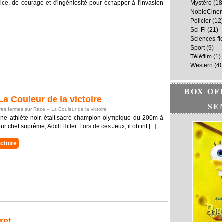
ce, de courage et d'ingéniosité pour échapper à l'invasion
Mystère
(18
NobleCine
Policier
(12
Sci-Fi
(21)
Sciences-fi
Sport
(9)
Téléfilm
(1)
Western
(40
BOX OF
 Couleur de la victoire
SE
es fermés
sur Race – La Couleur de la victoire
ne athlète noir, était sacré champion olympique du 200m à
r chef suprême, Adolf Hitler. Lors de ces Jeux, il obtint [...]
ctoire
ret