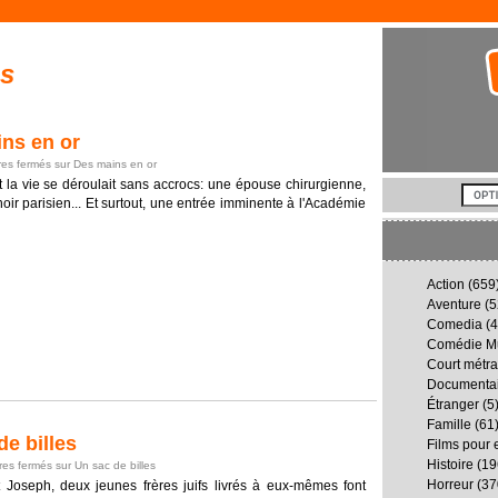
es
ns en or
es fermés
sur Des mains en or
t la vie se déroulait sans accrocs: une épouse chirurgienne,
oir parisien... Et surtout, une entrée imminente à l'Académie
Action
(659
Aventure
(5
Comedia
(4
Comédie Mu
Court métr
Documenta
Étranger
(5
Famille
(61
e billes
Films pour 
Histoire
(19
es fermés
sur Un sac de billes
Horreur
(37
Joseph, deux jeunes frères juifs livrés à eux-mêmes font