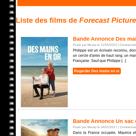
Liste des films de
Forecast Pictur
Bande Annonce Des mai
Posté par Mouky le 11/05/2023 |
Commentair
Philippe est un écrivain reconnu, don
un cercle d'amis de haut rang, un man
Française. Sauf que Philippe [...]
Regarder Des mains en or
Bande Annonce Un sac d
Posté par Mouky le 04/01/2017 |
Commentair
Dans la France occupée, Maurice et 