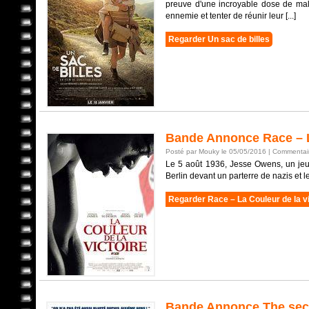
preuve d'une incroyable dose de mali
ennemie et tenter de réunir leur [...]
Regarder Un sac de billes
Bande Annonce Race – La
Posté par Mouky le 05/05/2016 |
Commentair
Le 5 août 1936, Jesse Owens, un jeu
Berlin devant un parterre de nazis et leu
Regarder Race – La Couleur de la vi
Bande Annonce The sec