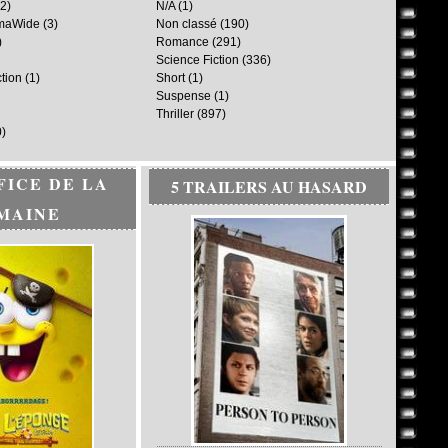
2)
N/A
(1)
maWide
(3)
Non classé
(190)
)
Romance
(291)
Science Fiction
(336)
ction
(1)
Short
(1)
Suspense
(1)
Thriller
(897)
)
FICE DE LA
5 TRAILERS AU HASARD
MAINE