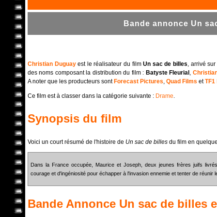
Bande annonce Un sac 
Christian Duguay
est le réalisateur du film
Un sac de billes
, arrivé su
des noms composant la distribution du film :
Batyste Fleurial
,
Christia
A noter que les producteurs sont
Forecast Pictures
,
Quad Films
et
TF1 
Ce film est à classer dans la catégorie suivante :
Drame
.
Synopsis du film
Voici un court résumé de l'histoire de
Un sac de billes
du film en quelqu
Dans la France occupée, Maurice et Joseph, deux jeunes frères juifs livr
courage et d'ingéniosité pour échapper à l'invasion ennemie et tenter de réunir l
Bande Annonce
Un sac de billes
e