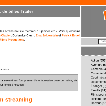
de billes Trailer
r les écrans noirs le mercredi 18 janvier 2017. Voici quelqu'uns
n Clavier
,
Dorian Le Clech
,
Elsa Zylberstein
et
Patrick Bruel
.
Films Productions
.
Action
(659
Aventure
(5
Comedia
(4
es mots.
Comédie Mu
Court métr
és à eux-mêmes font preuve d'une incroyable dose de malice, de
Documenta
eur famille à nouveau.
Étranger
(5
Famille
(61
Films pour 
n streaming
Histoire
(19
Horreur
(37