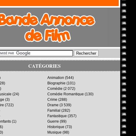
CATÉGORIES
)
Animation
(544)
28)
Biographie
(101)
)
Comédie
(2 072)
sicale
(24)
Comédie Romantique
(130)
age
(3)
Crime
(288)
ire
(722)
Drame
(3 539)
)
Familial
(282)
)
Fantastique
(357)
enfants
(1)
Guerre
(99)
6)
Historique
(73)
0)
Musique
(98)