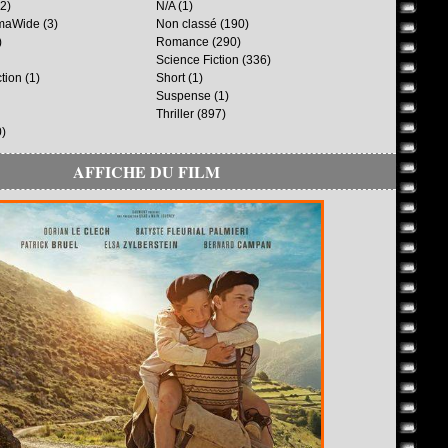
2)
N/A
(1)
maWide
(3)
Non classé
(190)
)
Romance
(290)
Science Fiction
(336)
ction
(1)
Short
(1)
Suspense
(1)
Thriller
(897)
)
AFFICHE DU FILM