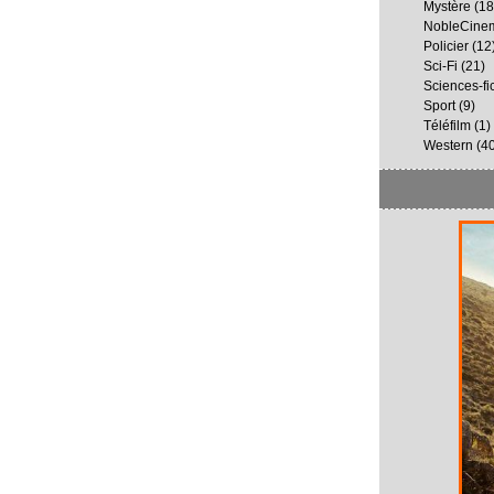
Mystère
(18
NobleCine
Policier
(12
Sci-Fi
(21)
Sciences-fi
Sport
(9)
Téléfilm
(1)
Western
(40