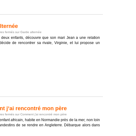
lternée
es fermés
sur Garde alternée
 deux enfants, découvre que son mari Jean a une relation
décide de rencontrer sa rivale, Virginie, et lui propose un
 j’ai rencontré mon père
es fermés
sur Comment j’ai rencontré mon père
 enfant africain, habite en Normandie près de la mer, non loin
landestins de se rendre en Angleterre. Débarque alors dans