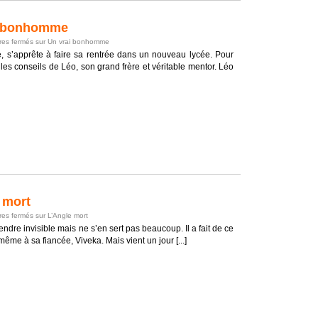
i bonhomme
es fermés
sur Un vrai bonhomme
e, s’apprête à faire sa rentrée dans un nouveau lycée. Pour
ur les conseils de Léo, son grand frère et véritable mentor. Léo
 mort
es fermés
sur L’Angle mort
ndre invisible mais ne s’en sert pas beaucoup. Il a fait de ce
ême à sa fiancée, Viveka. Mais vient un jour [...]