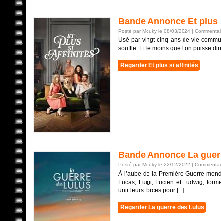
Bande Annonce Et plus s
Posté par Mouky le 08/03/2024 |
Commentair
Usé par vingt-cinq ans de vie commu
souffle. Et le moins que l’on puisse dire
Regarder Et plus si affinités
Bande Annonce La guerr
Posté par Mouky le 22/12/2022 |
Commentair
À l’aube de la Première Guerre mondi
Lucas, Luigi, Lucien et Ludwig, form
unir leurs forces pour [...]
Regarder La guerre des Lulus