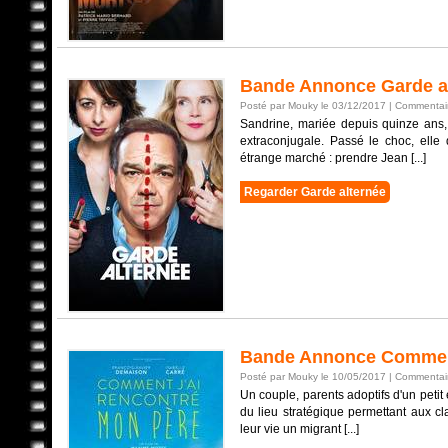
Bande Annonce Garde a
Posté par Mouky le 03/12/2017 |
Commentair
Sandrine, mariée depuis quinze ans,
extraconjugale. Passé le choc, elle 
étrange marché : prendre Jean [...]
Regarder Garde alternée
Bande Annonce Comment
Posté par Mouky le 10/05/2017 |
Commentair
Un couple, parents adoptifs d'un petit
du lieu stratégique permettant aux c
leur vie un migrant [...]