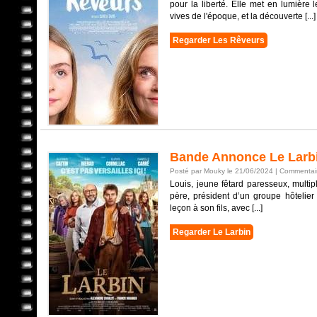
pour la liberté. Elle met en lumière
vives de l'époque, et la découverte [...]
Regarder Les Rêveurs
Bande Annonce Le Larb
Posté par Mouky le 21/06/2024 |
Commentair
Louis, jeune fêtard paresseux, multi
père, président d’un groupe hôtelie
leçon à son fils, avec [...]
Regarder Le Larbin