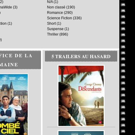
2)
N/A
(1)
maWide
(3)
Non classé
(190)
)
Romance
(290)
Science Fiction
(336)
ction
(1)
Short
(1)
Suspense
(1)
Thriller
(896)
)
FICE DE LA
5 TRAILERS AU HASARD
MAINE