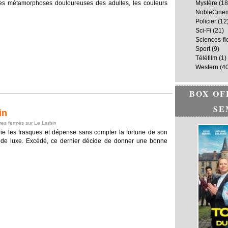
 les métamorphoses douloureuses des adultes, les couleurs
Mystère
(18
NobleCine
Policier
(12
Sci-Fi
(21)
Sciences-fi
Sport
(9)
Téléfilm
(1)
Western
(40
BOX OF
SE
in
es fermés
sur Le Larbin
plie les frasques et dépense sans compter la fortune de son
r de luxe. Excédé, ce dernier décide de donner une bonne