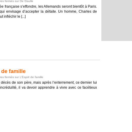
es fermés
sur De Gaulle
ée française s’effondre, les Allemands seront bientôt à Paris.
ui envisage d’accepter la défaite. Un homme, Charles de
infléchir le [...]
de famille
es fermés
sur L’Esprit de famille
e décès de son père, mais après l’enterrement, ce dernier lui
'incrédulité, il va devoir apprendre à vivre avec ce facétieux