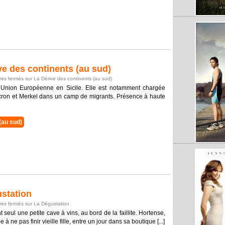
e des continents (au sud)
es fermés
sur La Dérive des continents (au sud)
l’Union Européenne en Sicile. Elle est notamment chargée
acron et Merkel dans un camp de migrants. Présence à haute
(au sud)
station
es fermés
sur La Dégustation
seul une petite cave à vins, au bord de la faillite. Hortense,
 ne pas finir vieille fille, entre un jour dans sa boutique [...]