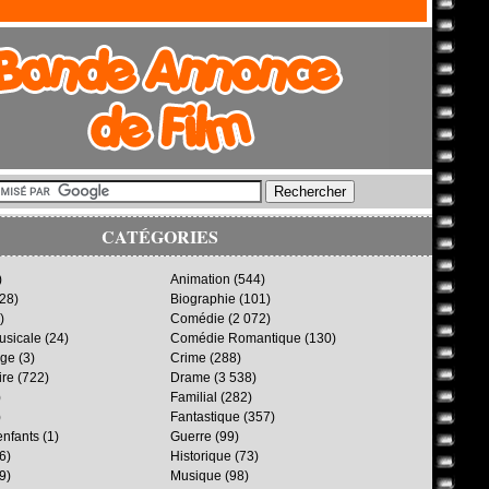
CATÉGORIES
)
Animation
(544)
28)
Biographie
(101)
)
Comédie
(2 072)
sicale
(24)
Comédie Romantique
(130)
age
(3)
Crime
(288)
ire
(722)
Drame
(3 538)
)
Familial
(282)
)
Fantastique
(357)
enfants
(1)
Guerre
(99)
6)
Historique
(73)
9)
Musique
(98)