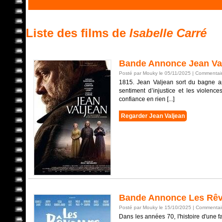
Liste des films de
Isabelle Carré
Bande Annonce Jean Va
Posté par Mouky le 05/11/2025 |
Commentair
1815. Jean Valjean sort du bagne apr
sentiment d’injustice et les violenc
confiance en rien [...]
Regarder Jean Valjean
Bande Annonce Les Rê
Posté par Mouky le 15/10/2025 |
Commentair
Dans les années 70, l'histoire d'une 