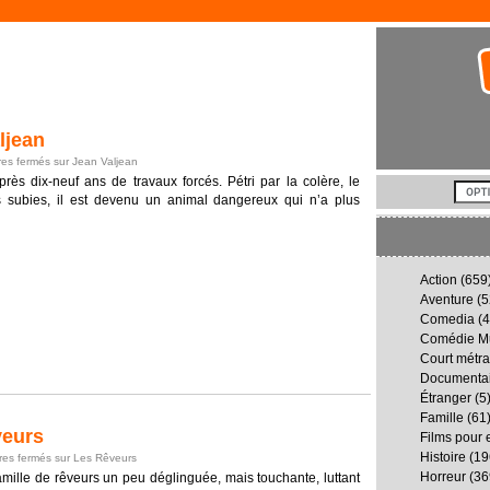
ljean
es fermés
sur Jean Valjean
ès dix-neuf ans de travaux forcés. Pétri par la colère, le
es subies, il est devenu un animal dangereux qui n’a plus
Action
(659
Aventure
(5
Comedia
(4
Comédie Mu
Court métr
Documenta
Étranger
(5
Famille
(61
veurs
Films pour 
Histoire
(19
es fermés
sur Les Rêveurs
Horreur
(36
famille de rêveurs un peu déglinguée, mais touchante, luttant