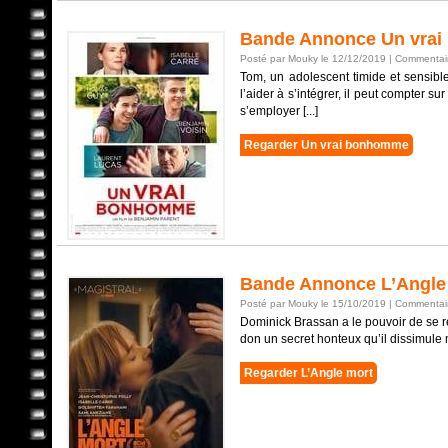
Bande Annonce Un vra
Posté par Mouky le 12/12/2019 |
Commentair
Tom, un adolescent timide et sensibl
l’aider à s’intégrer, il peut compter s
s’employer [...]
Regarder Un vrai bonhomme
Bande Annonce L’Angle
Posté par Mouky le 15/10/2019 |
Commentair
Dominick Brassan a le pouvoir de se re
don un secret honteux qu’il dissimule m
Regarder L’Angle mort