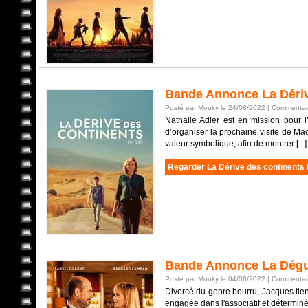
Bande Annonce La Dériv
Posté par Mouky le 24/08/2022 |
Commentair
Nathalie Adler est en mission pour 
d’organiser la prochaine visite de M
valeur symbolique, afin de montrer [...]
Regarder La Dérive des continents 
Bande Annonce La Dégu
Posté par Mouky le 04/08/2022 |
Commentair
Divorcé du genre bourru, Jacques tient 
engagée dans l'associatif et déterminée à