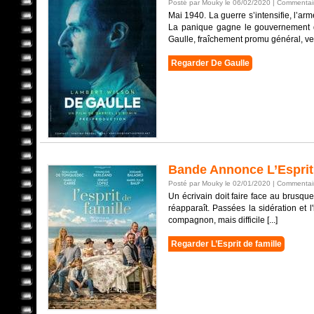
Posté par Mouky le 06/02/2020 |
Commentair
Mai 1940. La guerre s’intensifie, l’arm
La panique gagne le gouvernement q
Gaulle, fraîchement promu général, veut 
Regarder De Gaulle
Bande Annonce L’Esprit 
Posté par Mouky le 02/01/2020 |
Commentair
Un écrivain doit faire face au brusqu
réapparaît. Passées la sidération et l
compagnon, mais difficile [...]
Regarder L’Esprit de famille