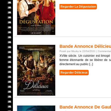
Regarder La Dégustation
Bande Annonce Délicie
Posté par Mouky le 22/04/2021 |
Commentair
XVIIIe siècle. Un cuisinier est limog
femme étonnante de se libérer de sa
directement au public [...]
Regarder Délicieux
Bande Annonce De Gaul