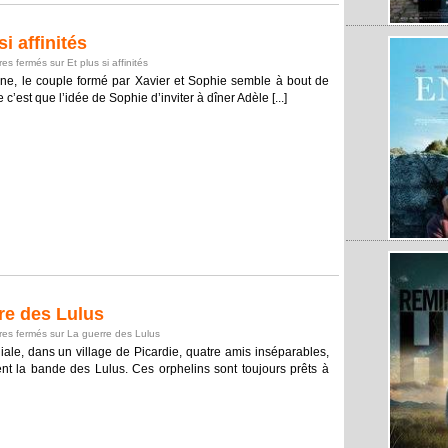
i affinités
es fermés
sur Et plus si affinités
ne, le couple formé par Xavier et Sophie semble à bout de
 c’est que l’idée de Sophie d’inviter à dîner Adèle [...]
e des Lulus
es fermés
sur La guerre des Lulus
ale, dans un village de Picardie, quatre amis inséparables,
ent la bande des Lulus. Ces orphelins sont toujours prêts à